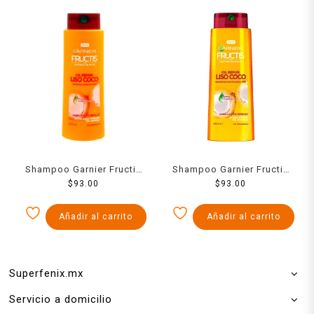
Shampoo Garnier Fructis
Shampoo Garnier Fructis
oil repair liso coco
$
93.00
oil repair liso coco 650 ml
$
93.00
cabello seco y rebelde
650 ml
Añadir al carrito
Añadir al carrito
Superfenix.mx
Servicio a domicilio