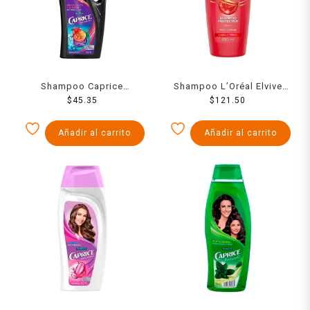
Shampoo Caprice
Shampoo L’Oréal Elvive
Especialidades
$
45.35
color vive filtro UV cabello
$
121.50
hidratación fuerza biotina
teñido 680 ml
+ uva 750 ml
Añadir al carrito
Añadir al carrito