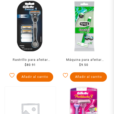
Rastrillo para afeitar
Máquina para afeitar
recargable + repuestos
$
80.91
Schick exacta 2 1 pza
$
9.50
Gillette Sensor3 2 pzas
Añadir al carrito
Añadir al carrito