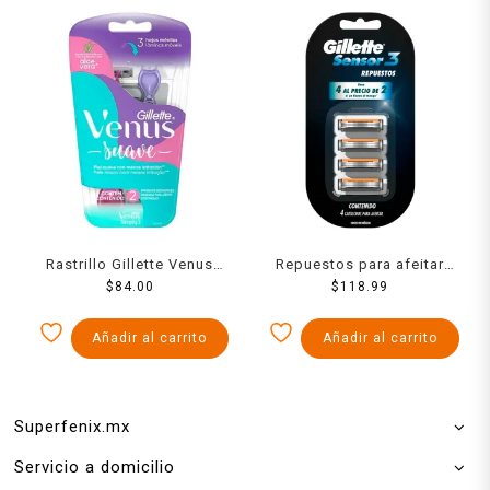
Rastrillo Gillette Venus
Repuestos para afeitar
Suave para mujer con 3
$
84.00
Gillette Sensor3 4
$
118.99
hojas para depilar 2 pzas
Unidades
Añadir al carrito
Añadir al carrito
Superfenix.mx
Servicio a domicilio