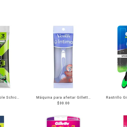
le Schick
Máquina para afeitar Gillette
Rastrillo G
loe piel
Venus desechable íntima con
$
30.00
Sport con 3
 pza
barrera protectora 1 pza
al