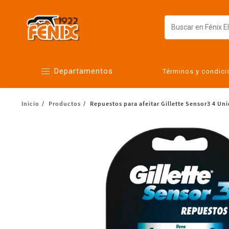
Departamentos
Términos y condic
Inicio
Productos
Repuestos para afeitar Gillette Sensor3 4 Un
Alimentos
Artículos para el hogar
Bebés
Botanas y bebidas
Cuidado de la ropa
Cuidado personal