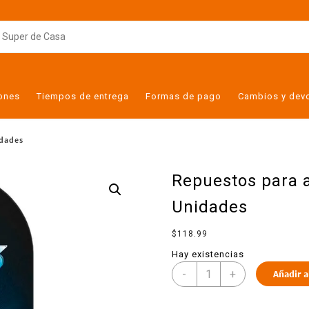
iones
Tiempos de entrega
Formas de pago
Cambios y dev
idades
Repuestos para a
Unidades
$
118.99
Hay existencias
-
+
Añadir a