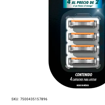
Lácteos
Limpieza del hogar
Mascotas
Pan de la casa
Preciasos
Salchichonería
SKU:
7500435157896