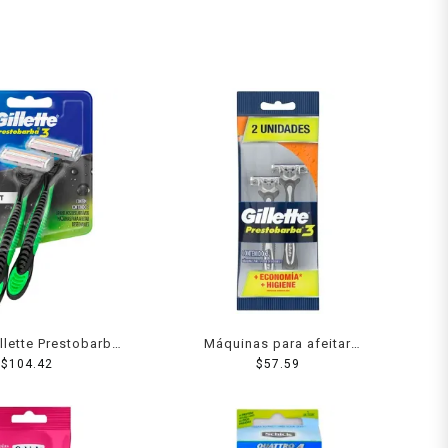
illette Prestobarba3
Máquinas para afeitar
 hojas para rasurar
$
104.42
desechables Gillette
$
57.59
 ras, 2 pzas
Prestobarba3 Comfortgel 2
pzas