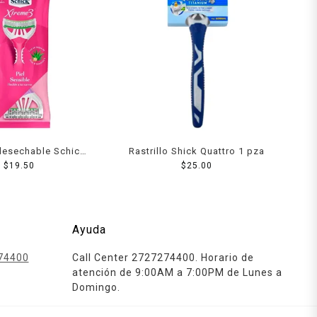
desechable Schick
Rastrillo Shick Quattro 1 pza
n aloe y vitamina E
$
19.50
$
25.00
sensible 1 pza
Ayuda
74400
Call Center 2727274400. Horario de
atención de 9:00AM a 7:00PM de Lunes a
Domingo.