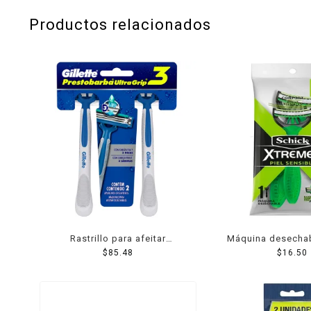
Productos relacionados
Rastrillo para afeitar
Máquina desechab
desechable Gillette
$
85.48
Xtreme 3 con a
$
16.50
Prestobarba Ultragrip3 de
sensible 1
fácil agarre 2 pzas