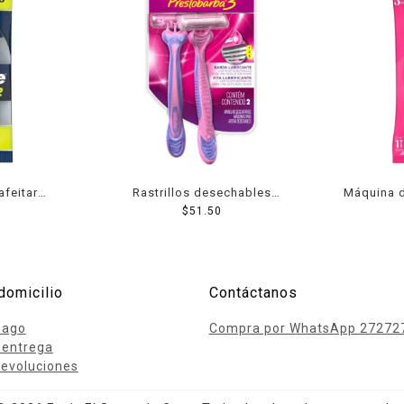
afeitar
Rastrillos desechables
Máquina 
llette
Gillette Prestobarba 3 para
$
51.50
Xtreme 3 co
traGrip 2
mujer con 3 hojas para depilar
piel 
al ras 2 pzas
domicilio
Contáctanos
pago
Compra por WhatsApp 27272
 entrega
evoluciones