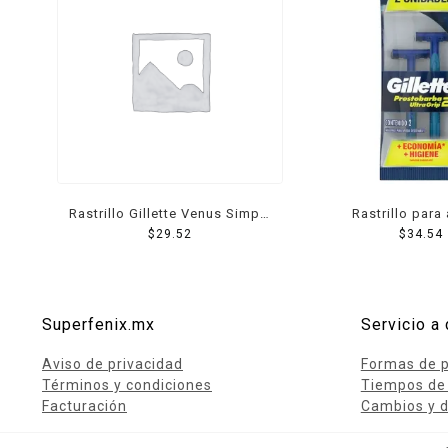
Rastrillo Gillette Venus Simply
Rastrillo para 
$
29.52
3
desechable Gi
$
34.54
Prestobarba 2 Ul
pzas
Superfenix.mx
Servicio a 
Aviso de privacidad
Formas de 
Términos y condiciones
Tiempos de
Facturación
Cambios y d