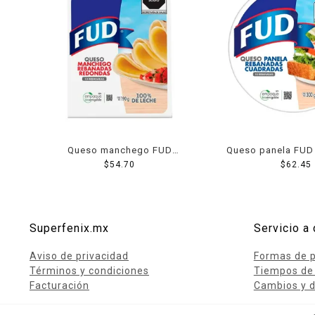
Queso manchego FUD
Queso panela FUD
rebanadas redondas 190 g
$
54.70
cuadradas 3
$
62.45
Superfenix.mx
Servicio a 
Aviso de privacidad
Formas de 
Términos y condiciones
Tiempos de
Facturación
Cambios y d