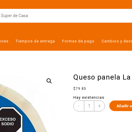
iones
Tiempos de entrega
Formas de pago
Cambios y dev
Queso panela La 
$
79.85
Hay existencias
-
+
Añadir a