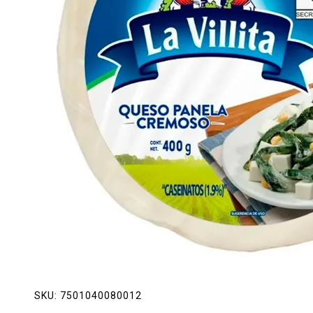
Lácteos
Limpieza del hogar
Mascotas
Pan de la casa
Preciasos
Salchichonería
SKU:
7501040080012