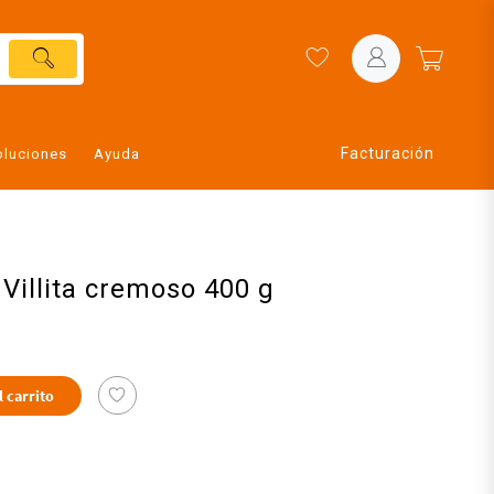
Facturación
oluciones
Ayuda
Villita cremoso 400 g
l carrito