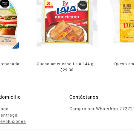
 rebanadas
Queso americano Lala 144 g 8
Queso am
00 g
rebanadas
$
29.30
Del 
domicilio
Contáctanos
pago
Compra por WhatsApp 27272
 entrega
evoluciones