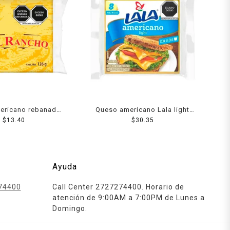
ericano rebanado
Queso americano Lala light
Rancho 126 g
$
13.40
144 g 8 rebanadas
$
30.35
Ayuda
74400
Call Center 2727274400. Horario de
atención de 9:00AM a 7:00PM de Lunes a
Domingo.