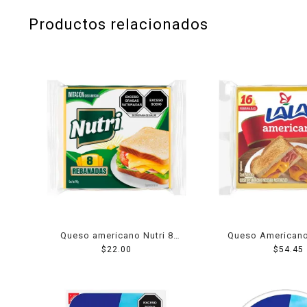
Productos relacionados
Queso americano Nutri 8
Queso Americano
rebanadas 140 g
$
22.00
$
54.45
Grs