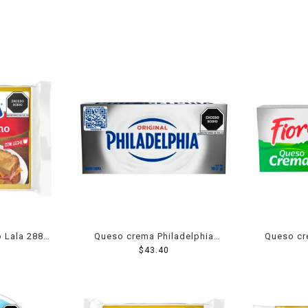
 Lala 288
Queso crema Philadelphia
Queso cr
original 180 g
$
43.40