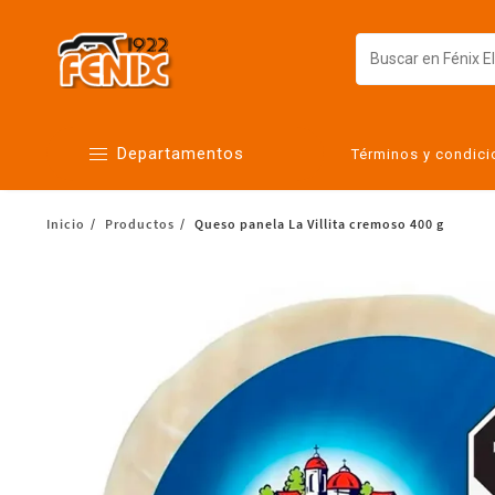
Departamentos
Términos y condic
Inicio
Productos
Queso panela La Villita cremoso 400 g
Alimentos
Artículos para el hogar
Bebés
Botanas y bebidas
Cuidado de la ropa
Cuidado personal