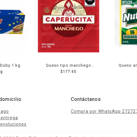
Duby 1 kg
Queso tipo manchego
Queso am
g
Caperucita 700 g
$
177.65
reb
domicilio
Contáctanos
pago
Compra por WhatsApp 27272
 entrega
evoluciones