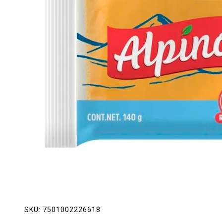
Lácteos
Limpieza del hogar
Mascotas
Pan de la casa
Preciasos
Salchichonería
SKU:
7501002226618