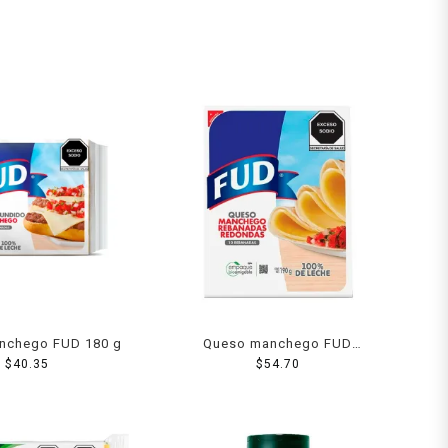
nchego FUD 180 g
Queso manchego FUD
$
40.35
rebanadas redondas 190 g
$
54.70