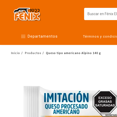
Departamentos
Términos y condic
Inicio
Productos
Queso tipo americano Alpino 140 g
Alimentos
Artículos para el hogar
Bebés
Botanas y bebidas
Cuidado de la ropa
Cuidado personal