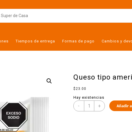
iones
Tiempos de entrega
Formas de pago
Cambios y dev
Queso tipo ameri
$
23.00
Hay existencias
-
+
Añadir a