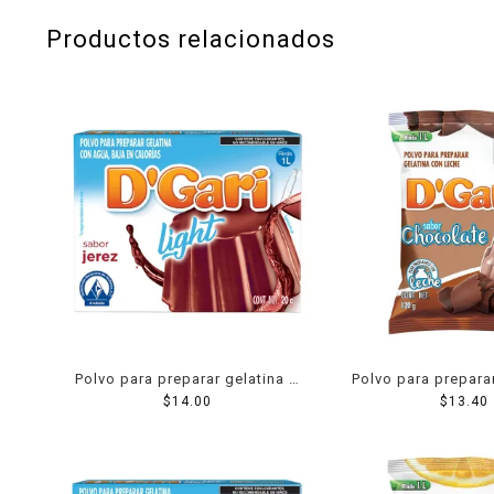
Productos relacionados
Polvo para preparar gelatina D
Polvo para prepara
´Gari de agua light sabor jerez
$
14.00
´Gari de lech
$
13.40
20 g
chocolate 1