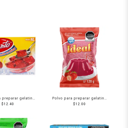
 preparar gelatina
Polvo para preparar gelatina
 agua sabor cereza
$
12.40
Ideal de agua sabor fresa 120
$
12.00
84 g
g