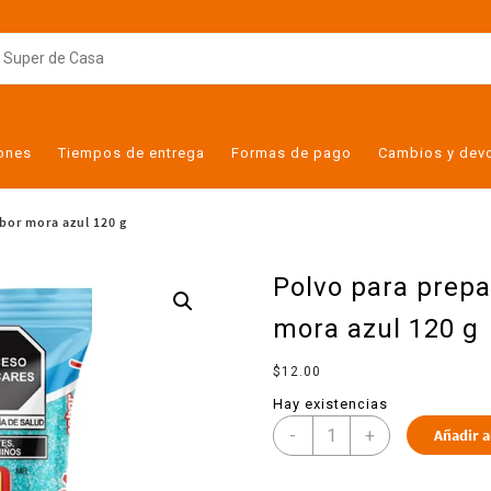
iones
Tiempos de entrega
Formas de pago
Cambios y dev
abor mora azul 120 g
Polvo para prepa
mora azul 120 g
$
12.00
Hay existencias
-
+
Añadir a