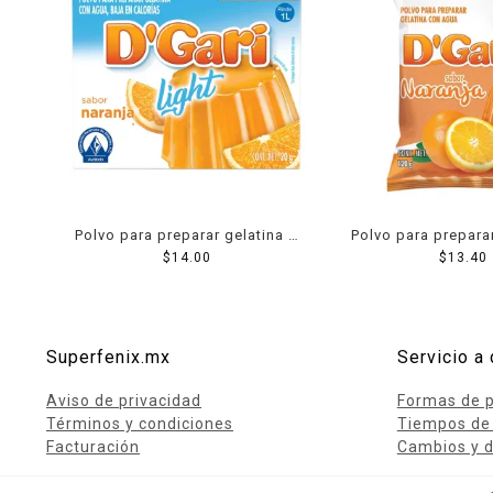
Polvo para preparar gelatina D
Polvo para prepara
´Gari de agua light sabor
$
14.00
´Gari de agua sab
$
13.40
naranja 20 g
120 g
Superfenix.mx
Servicio a 
Aviso de privacidad
Formas de 
Términos y condiciones
Tiempos de
Facturación
Cambios y d