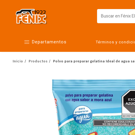
Departamentos
Términos y condic
Inicio
Productos
Polvo para preparar gelatina Ideal de agua s
Alimentos
Artículos para el hogar
Bebés
Botanas y bebidas
Cuidado de la ropa
Cuidado personal