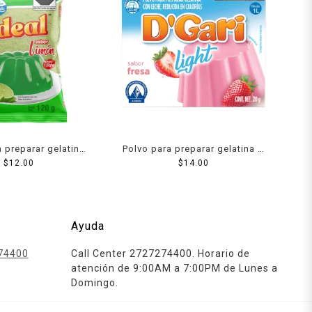
 preparar gelatina
Polvo para preparar gelatina D
gua sabor limón 120
$
12.00
´Gari de leche light sabor
$
14.00
g
fresa 120 g
Ayuda
74400
Call Center 2727274400. Horario de
atención de 9:00AM a 7:00PM de Lunes a
Domingo.