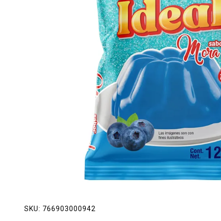
Lácteos
Limpieza del hogar
Mascotas
Pan de la casa
Preciasos
Salchichonería
SKU:
766903000942