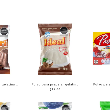
r gelatina D
Polvo para preparar gelatina
Polvo para
e sabor
Ideal de leche sabor coco 120
$
12.00
Pronto de
20 g
g