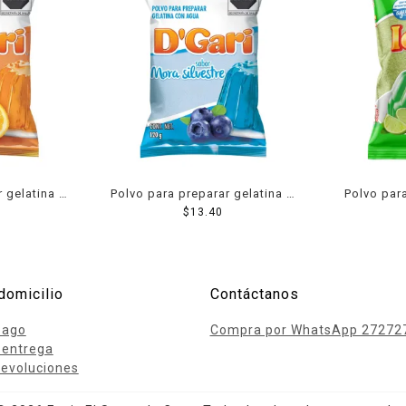
r gelatina D
Polvo para preparar gelatina D
Polvo para
or naranja
´Gari de agua sabor mora
$
13.40
Ideal de a
silvestre 120 g
domicilio
Contáctanos
pago
Compra por WhatsApp 27272
 entrega
evoluciones