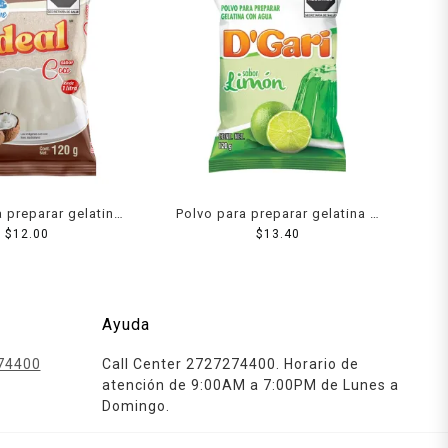
 preparar gelatina
Polvo para preparar gelatina D
eche sabor coco 120
$
12.00
´Gari de agua sabor limón 120
$
13.40
g
g
Ayuda
74400
Call Center 2727274400. Horario de
atención de 9:00AM a 7:00PM de Lunes a
Domingo.