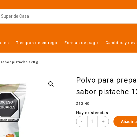
iones
Tiempos de entrega
Formas de pago
Cambios y dev
 sabor pistache 120 g
Polvo para prepa
sabor pistache 1
$
13.40
Hay existencias
-
+
Añadir a