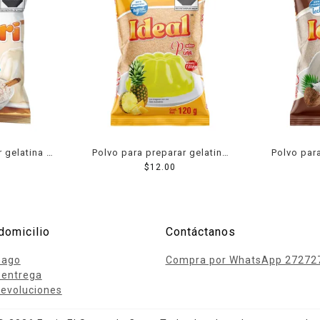
r gelatina D
Polvo para preparar gelatina
Polvo para
or arroz con
Ideal de agua sabor piña 120
$
12.00
Ideal de l
 g
g
domicilio
Contáctanos
pago
Compra por WhatsApp 27272
 entrega
evoluciones