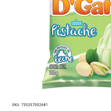
Lácteos
Limpieza del hogar
Mascotas
Pan de la casa
Preciasos
Salchichonería
SKU:
735257002681