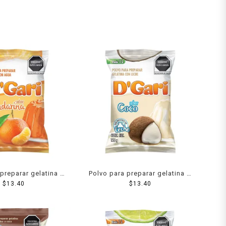
preparar gelatina D
Polvo para preparar gelatina D
 de agua sabor
$
13.40
´Gari de leche sabor coco 120
$
13.40
darina 120 g
g