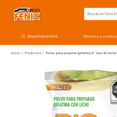
Departamentos
Términos y condic
Inicio
Productos
Polvo para preparar gelatina D´Gari de leche
Alimentos
Artículos para el hogar
Bebés
Botanas y bebidas
Cuidado de la ropa
Cuidado personal