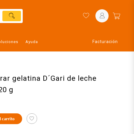
Facturación
oluciones
Ayuda
rar gelatina D´Gari de leche
20 g
l carrito