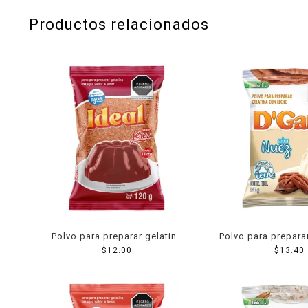
Productos relacionados
Polvo para preparar gelatina
Polvo para prepara
Ideal de agua sabor jerez 120
$
12.00
´Gari de leche sab
$
13.40
g
g