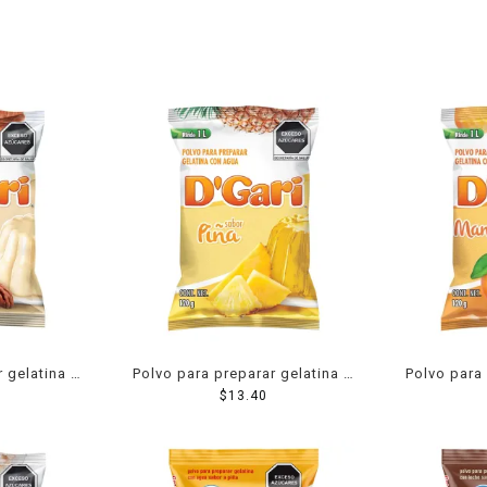
r gelatina D
Polvo para preparar gelatina D
Polvo para 
or nuez 120
´Gari de agua sabor piña 120
$
13.40
´Gari
g
man