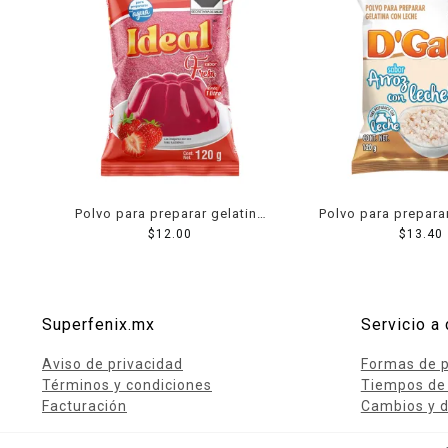
Polvo para preparar gelatina
Polvo para prepara
Ideal de agua sabor fresa 120
$
12.00
´Gari de leche sab
$
13.40
g
leche 120
Superfenix.mx
Servicio a 
Aviso de privacidad
Formas de 
Términos y condiciones
Tiempos de
Facturación
Cambios y d