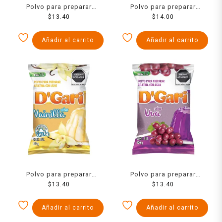
Polvo para preparar
Polvo para preparar
gelatina D´Gari de leche
$
13.40
gelatina D´Gari de agua
$
14.00
sabor nuez 120 g
light sabor jerez 20 g
Añadir al carrito
Añadir al carrito
Polvo para preparar
Polvo para preparar
gelatina D´Gari de leche
$
13.40
gelatina D´Gari de agua
$
13.40
sabor vainilla 120 g
sabor uva 120 g
Añadir al carrito
Añadir al carrito