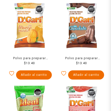
Polvo para preparar
Polvo para preparar
gelatina D´Gari de agua
$
13.40
gelatina D´Gari de leche
$
13.40
sabor mango 120 g
sabor chocolate 120 g
Añadir al carrito
Añadir al carrito