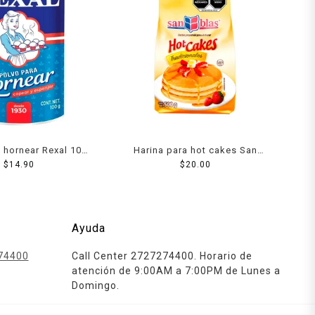
 hornear Rexal 100
Harina para hot cakes San
$
14.90
g
Blas tradicionales 500 g
$
20.00
Ayuda
74400
Call Center 2727274400. Horario de
atención de 9:00AM a 7:00PM de Lunes a
Domingo.