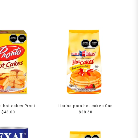
a hot cakes Pronto
Harina para hot cakes San
cionales 800 g
$
48.00
$
38.50
Blas tradicionales 1 kg