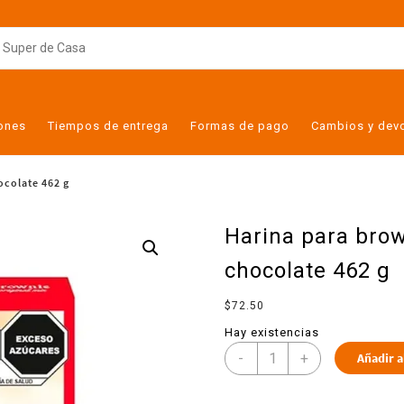
iones
Tiempos de entrega
Formas de pago
Cambios y dev
ocolate 462 g
Harina para brow
chocolate 462 g
$
72.50
Hay existencias
-
+
Añadir a