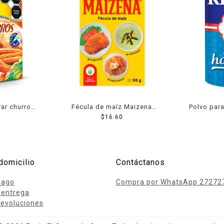
rar churros
Fécula de maíz Maizena
Polvo para
 500 g
natural regular 95 g
$
16.60
domicilio
Contáctanos
pago
Compra por WhatsApp 27272
 entrega
evoluciones