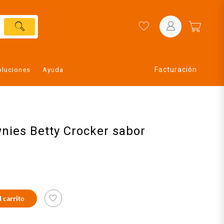
Facturación
oluciones
Ayuda
nies Betty Crocker sabor
l carrito