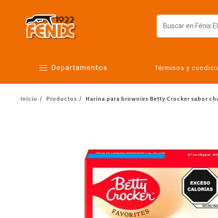
Departamentos
Términos y condic
Inicio
Productos
Harina para brownies Betty Crocker sabor ch
Alimentos
Artículos para el hogar
Bebés
Botanas y bebidas
Cuidado de la ropa
Cuidado personal