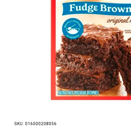
Lácteos
Limpieza del hogar
Mascotas
Pan de la casa
Preciasos
Salchichonería
SKU:
016000208056