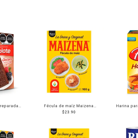
preparada
Fécula de maíz Maizena
Harina par
ra pastel
natural regular 160 g
$
23.90
tradi
scuro 432 g