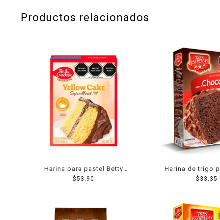
Productos relacionados
Harina para pastel Betty
Harina de trigo 
Crocker estilo amarillo 375 g
$
53.90
Tres Estrellas pa
$
33.35
sabor chocolate o