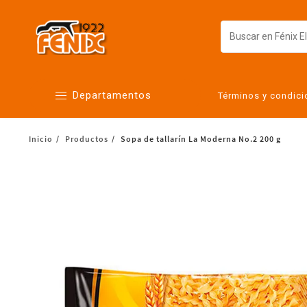
Departamentos
Términos y condic
Inicio
Productos
Sopa de tallarín La Moderna No.2 200 g
Alimentos
Artículos para el hogar
Bebés
Botanas y bebidas
Cuidado de la ropa
Cuidado personal