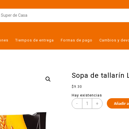
iones
Tiempos de entrega
Formas de pago
Cambios y dev
Sopa de tallarín
$
9.30
Hay existencias
-
+
Añadir a