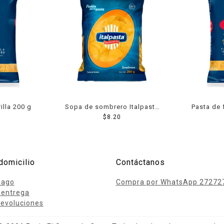
illa 200 g
Sopa de sombrero Italpasta
Pasta de 
200 g
$
8.20
domicilio
Contáctanos
pago
Compra por WhatsApp 27272
 entrega
evoluciones