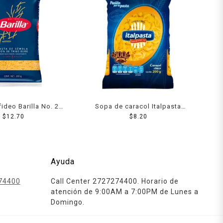
fideo Barilla No. 2
Sopa de caracol Italpasta
$
200 g
12.70
chico 200 g
$
8.20
Ayuda
74400
Call Center 2727274400. Horario de
atención de 9:00AM a 7:00PM de Lunes a
Domingo.