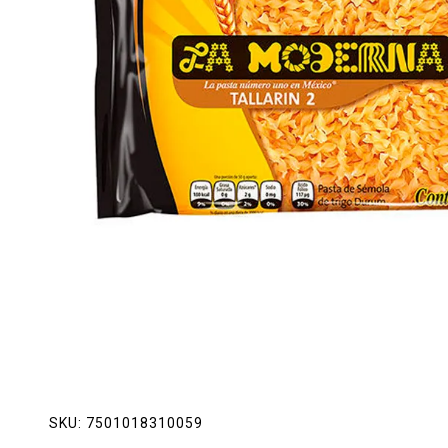
Lácteos
Limpieza del hogar
Mascotas
Pan de la casa
Preciasos
Salchichonería
SKU:
7501018310059