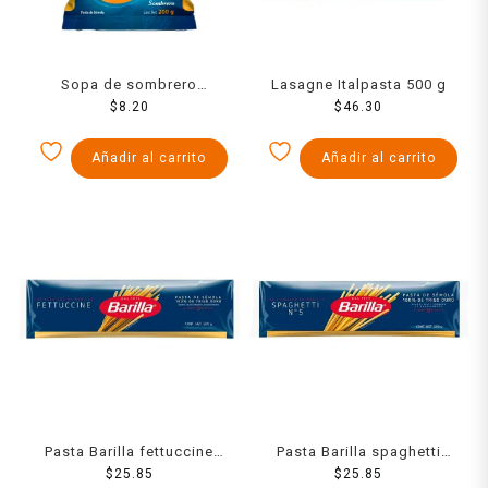
Sopa de sombrero
Lasagne Italpasta 500 g
Italpasta 200 g
$
8.20
$
46.30
Añadir al carrito
Añadir al carrito
Pasta Barilla fettuccine
Pasta Barilla spaghetti
$
500 g
25.85
No.5 500 g
$
25.85