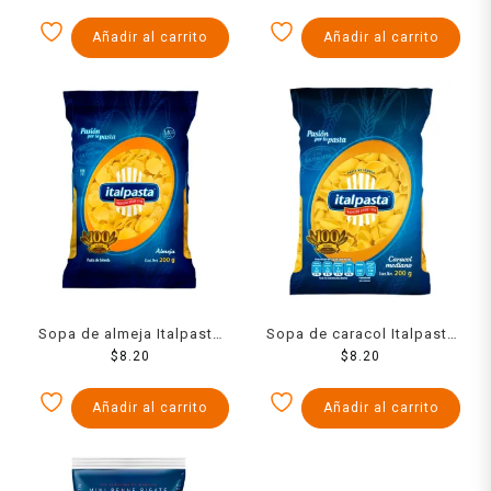
Añadir al carrito
Añadir al carrito
Sopa de almeja Italpasta
Sopa de caracol Italpasta
200 g
$
8.20
mediano 200 g
$
8.20
Añadir al carrito
Añadir al carrito