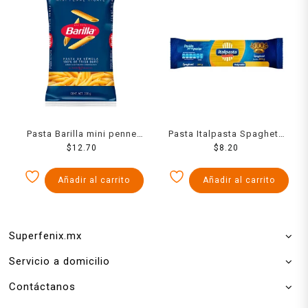
Pasta Barilla mini penne
Pasta Italpasta Spaghetti
rigate 200 g
$
12.70
200 Grs
$
8.20
Añadir al carrito
Añadir al carrito
Superfenix.mx
Servicio a domicilio
Contáctanos