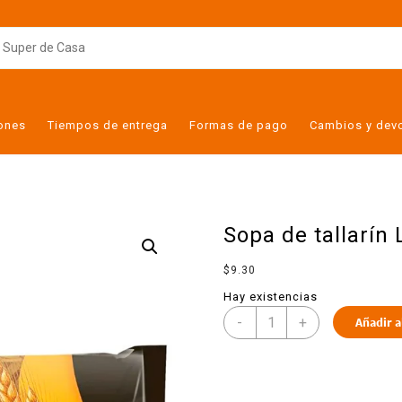
iones
Tiempos de entrega
Formas de pago
Cambios y dev
Sopa de tallarín
$
9.30
Hay existencias
-
+
Añadir a