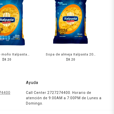
 moño Italpasta
Sopa de almeja Italpasta 200
diano 200 g
$
8.20
$
8.20
g
Ayuda
74400
Call Center 2727274400. Horario de
atención de 9:00AM a 7:00PM de Lunes a
Domingo.