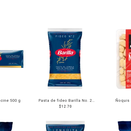
ccine 500 g
Pasta de fideo Barilla No. 2
Ñoquis 
$
200 g
12.70
pa