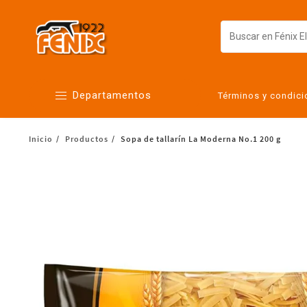
Departamentos
Términos y condic
Inicio
Productos
Sopa de tallarín La Moderna No.1 200 g
Alimentos
Artículos para el hogar
Bebés
Botanas y bebidas
Cuidado de la ropa
Cuidado personal