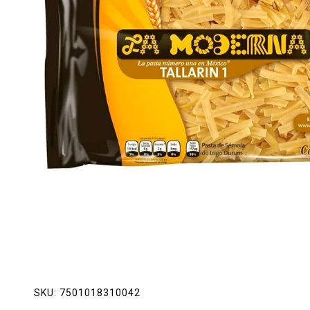
Lácteos
Limpieza del hogar
Mascotas
Pan de la casa
Preciasos
Salchichonería
SKU:
7501018310042