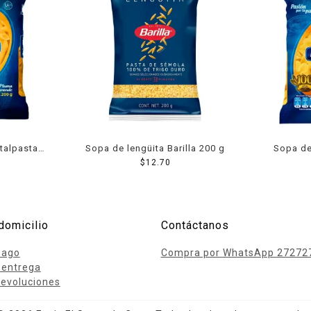
talpasta
Sopa de lengüita Barilla 200 g
Sopa de
0 g
$
12.70
me
domicilio
Contáctanos
pago
Compra por WhatsApp 27272
 entrega
evoluciones