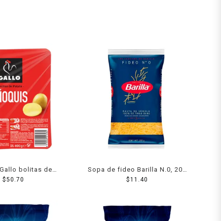
Gallo bolitas de
Sopa de fideo Barilla N.0, 200
tata 400 g
$
50.70
$
11.40
g