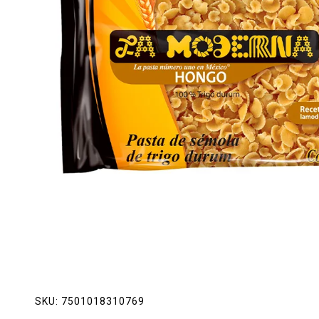
Lácteos
Limpieza del hogar
Mascotas
Pan de la casa
Preciasos
Salchichonería
SKU:
7501018310769