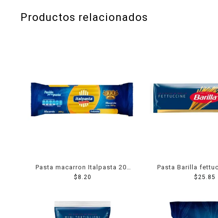
Productos relacionados
Pasta macarron Italpasta 200
Pasta Barilla fettu
$
8.20
g
$
25.85