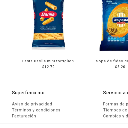
Pasta Barilla mini tortiglioni
Sopa de fideo c
$
200 g
12.70
ángel Italpast
$
8.20
Superfenix.mx
Servicio a 
Aviso de privacidad
Formas de 
Términos y condiciones
Tiempos de
Facturación
Cambios y d