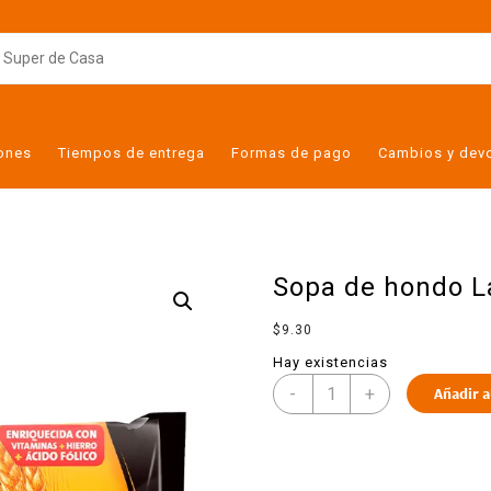
iones
Tiempos de entrega
Formas de pago
Cambios y dev
Sopa de hondo L
$
9.30
Hay existencias
-
+
Añadir a