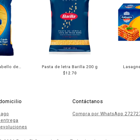
abello de
Pasta de letra Barilla 200 g
Lasagne
a 180 g
$
12.70
domicilio
Contáctanos
pago
Compra por WhatsApp 27272
 entrega
evoluciones