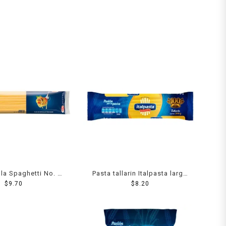
lla Spaghetti No. 5
Pasta tallarin Italpasta largo
220 Grs
$
9.70
200 g
$
8.20