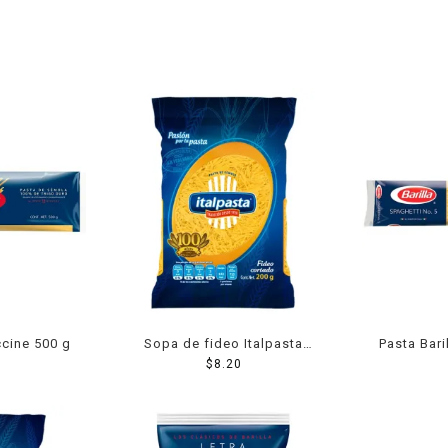
ccine 500 g
Sopa de fideo Italpasta
Pasta Bari
cortado 200 g
$
8.20