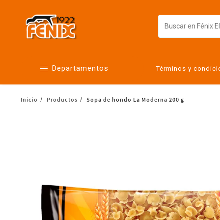
Departamentos
Términos y condic
Inicio
Productos
Sopa de hondo La Moderna 200 g
Alimentos
Artículos para el hogar
Bebés
Botanas y bebidas
Cuidado de la ropa
Cuidado personal