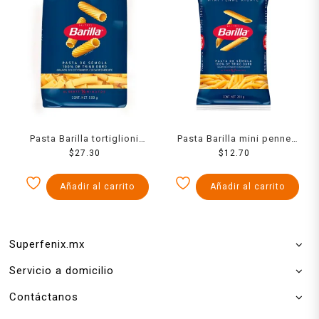
Pasta Barilla tortiglioni
Pasta Barilla mini penne
$
500 g
27.30
rigate 200 g
$
12.70
Añadir al carrito
Añadir al carrito
Superfenix.mx
Servicio a domicilio
Contáctanos