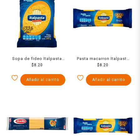
Sopa de fideo Italpasta
Pasta macarron Italpasta
cortado 200 g
$
8.20
200 g
$
8.20
Añadir al carrito
Añadir al carrito