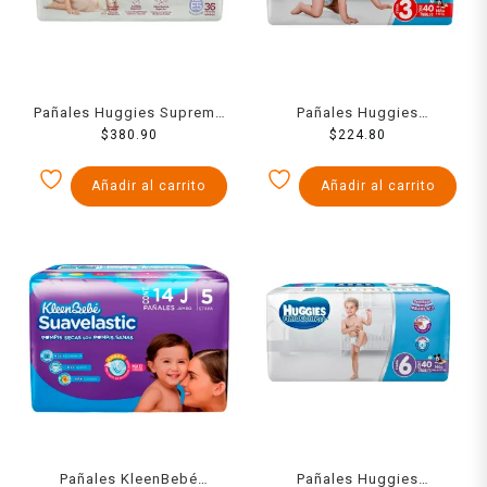
Pañales Huggies Supreme
Pañales Huggies
unisex etapa 5 con 36
$
380.90
UltraConfort etapa 3 niño
$
224.80
piezas
40 piezas
Añadir al carrito
Añadir al carrito
Pañales KleenBebé
Pañales Huggies