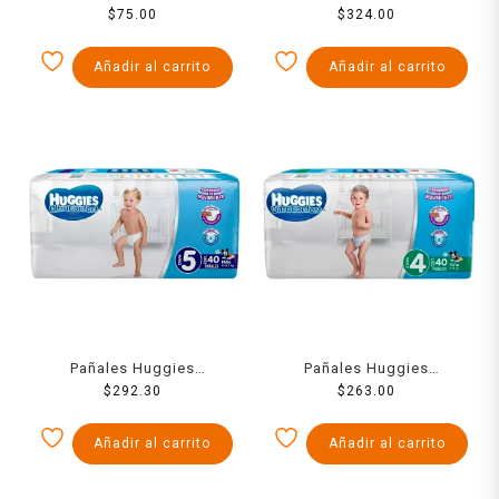
Absorsec etapa 5 talla
$
75.00
UltraConfort etapa 6 niño
$
324.00
jumbo unisex 14 piezas
40 piezas
Añadir al carrito
Añadir al carrito
Pañales Huggies
Pañales Huggies
UltraConfort etapa 5 niño
$
292.30
UltraConfort etapa 4 niño
$
263.00
40 piezas
40 piezas
Añadir al carrito
Añadir al carrito