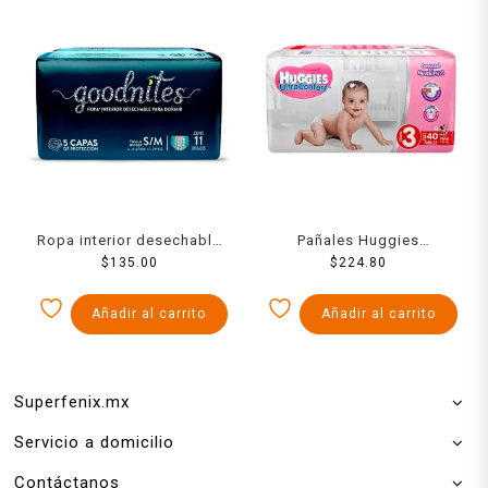
Ropa interior desechable
Pañales Huggies
Goodnites para dormir
$
135.00
UltraConfort etapa 3 niña
$
224.80
talla S/M unisex 11 pzas
40 piezas
Añadir al carrito
Añadir al carrito
Superfenix.mx
Servicio a domicilio
Contáctanos