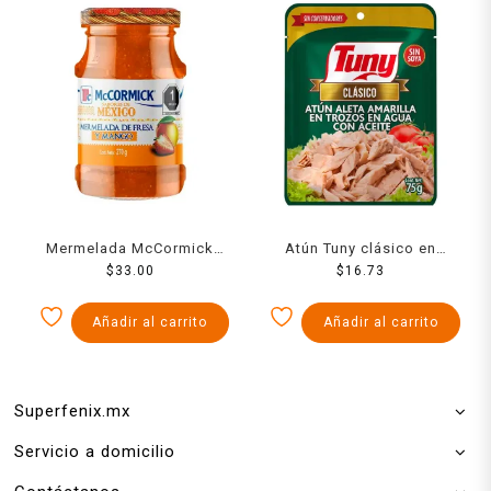
Mermelada McCormick
Atún Tuny clásico en
Sabores de México fresa y
$
33.00
aceite 85 g
$
16.73
mango 270 g
Añadir al carrito
Añadir al carrito
Superfenix.mx
Servicio a domicilio