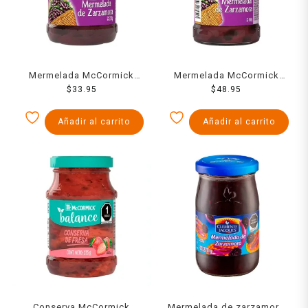
Mermelada McCormick
Mermelada McCormick
zarzamora 270 g
$
33.95
zarzamora 450 g
$
48.95
Añadir al carrito
Añadir al carrito
Conserva McCormick
Mermelada de zarzamora