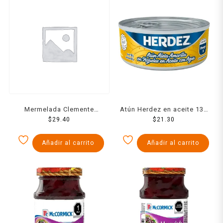
Mermelada Clemente
Atún Herdez en aceite 130
Jacques Chabacano 270
$
29.40
$
21.30
g
Grs
Añadir al carrito
Añadir al carrito