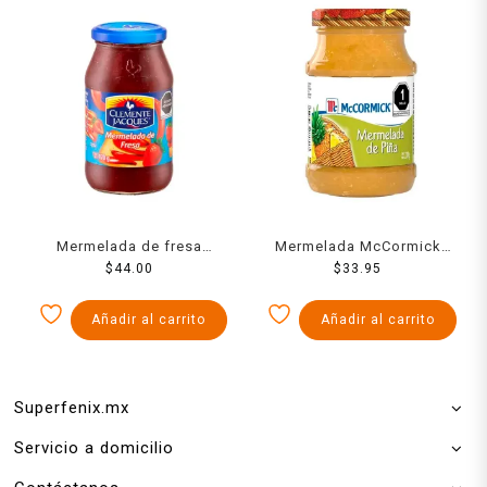
Mermelada de fresa
Mermelada McCormick
Clemente Jacques 470 g
$
44.00
piña 270 g
$
33.95
Añadir al carrito
Añadir al carrito
Superfenix.mx
Servicio a domicilio