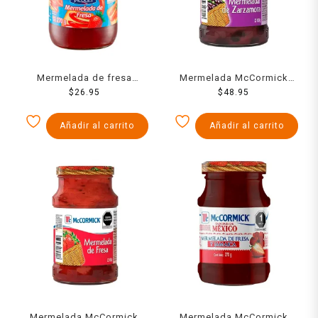
Mermelada de fresa
Mermelada McCormick
Clemente Jacques 270 g
$
26.95
zarzamora 450 g
$
48.95
Añadir al carrito
Añadir al carrito
Mermelada McCormick
Mermelada McCormick