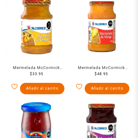
Mermelada McCormick
Mermelada McCormick
chabacano 270 g
$
33.95
mango 450 g
$
48.95
Añadir al carrito
Añadir al carrito