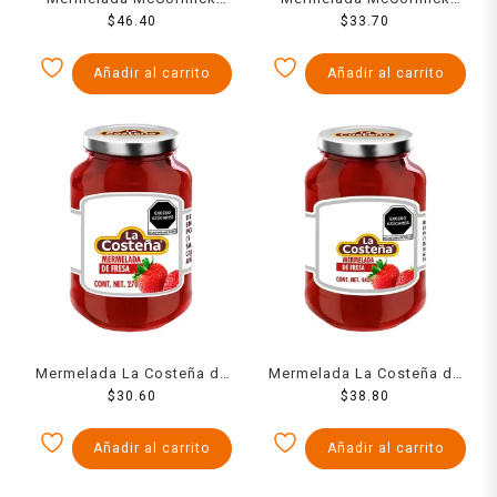
fresa 450 g
$
46.40
Sabores de México fresa y
$
33.70
jamaica 270 g
Añadir al carrito
Añadir al carrito
Mermelada La Costeña de
Mermelada La Costeña de
fresa 270 g
$
30.60
fresa 440 g
$
38.80
Añadir al carrito
Añadir al carrito