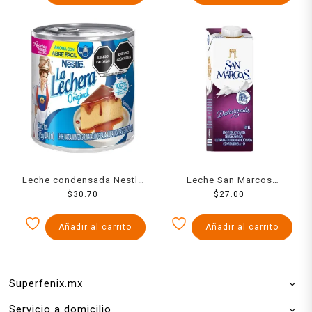
Leche condensada Nestlé
Leche San Marcos
La Lechera original 375 g
$
30.70
deslactosada 1 l
$
27.00
Añadir al carrito
Añadir al carrito
Superfenix.mx
Servicio a domicilio