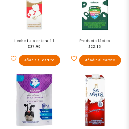
Leche Lala entera 1 l
Producto lácteo
$
27.90
combinado Nutri entera 1 l
$
22.15
Añadir al carrito
Añadir al carrito