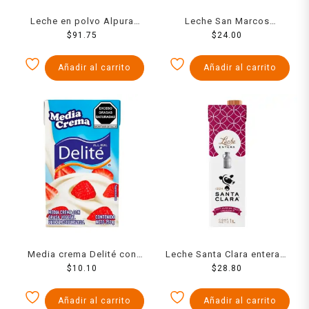
Leche en polvo Alpura
Leche San Marcos
deslactosada 460 g
$
91.75
semidescremada 1 l
$
24.00
Añadir al carrito
Añadir al carrito
Media crema Delité con
Leche Santa Clara entera 1
grasa vegetal
$
10.10
$
28.80
l
ultrapasteurizada 250 ml
Añadir al carrito
Añadir al carrito