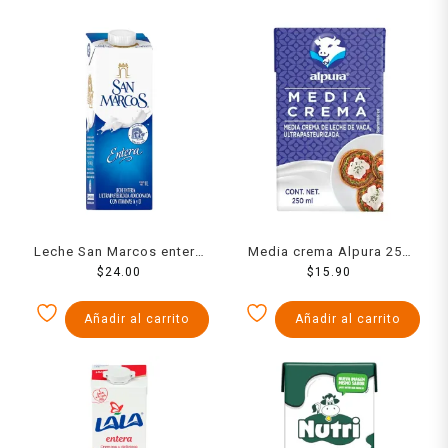
Leche San Marcos entera
Media crema Alpura 250
ultrapasteurizada 1 l
$
24.00
$
15.90
ml
Añadir al carrito
Añadir al carrito