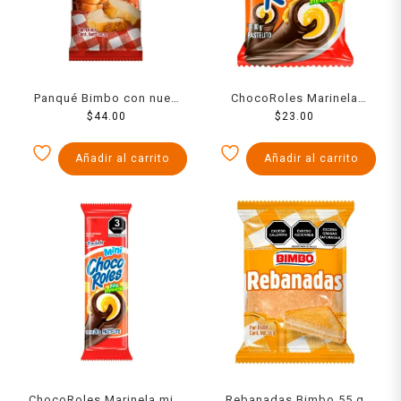
Panqué Bimbo con nuez
ChocoRoles Marinela
$
280 g
44.00
sabor piña 67 g
$
23.00
Añadir al carrito
Añadir al carrito
ChocoRoles Marinela mini
Rebanadas Bimbo 55 g