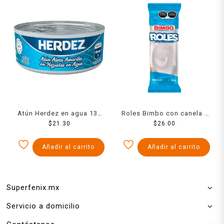
Atún Herdez en agua 130
Roles Bimbo con canela y
$
21.30
g
glaseados 205 g
$
26.00
Añadir al carrito
Añadir al carrito
Superfenix.mx
Servicio a domicilio