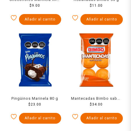
$
28 g
9.00
$
11.00
Añadir al carrito
Añadir al carrito
Pingüinos Marinela 80 g
Mantecadas Bimbo sabor
$
23.00
vainilla 187.5 g
$
34.00
Añadir al carrito
Añadir al carrito