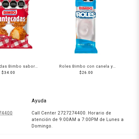
das Bimbo sabor
Roles Bimbo con canela y
uez 184 g
$
34.00
glaseados 205 g
$
26.00
Ayuda
74400
Call Center 2727274400. Horario de
atención de 9:00AM a 7:00PM de Lunes a
Domingo.