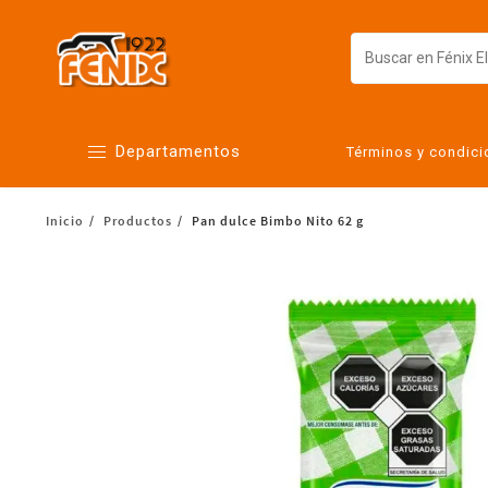
Departamentos
Términos y condic
Inicio
Productos
Pan dulce Bimbo Nito 62 g
Alimentos
Artículos para el hogar
Bebés
Botanas y bebidas
Cuidado de la ropa
Cuidado personal