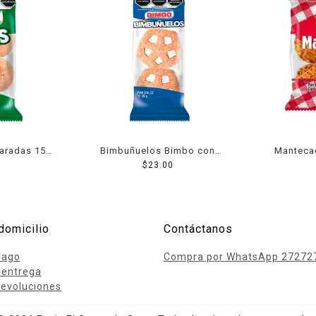
aradas 158
Bimbuñuelos Bimbo con
Manteca
azúcar 99 g
$
23.00
n
domicilio
Contáctanos
pago
Compra por WhatsApp 27272
 entrega
evoluciones