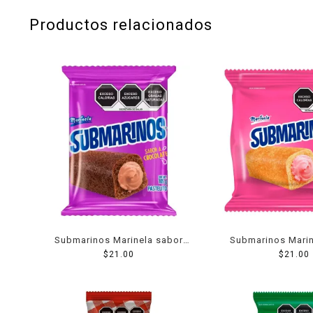
Productos relacionados
Submarinos Marinela sabor
Submarinos Marin
chocolate 105 g
$
21.00
fresa 105
$
21.00