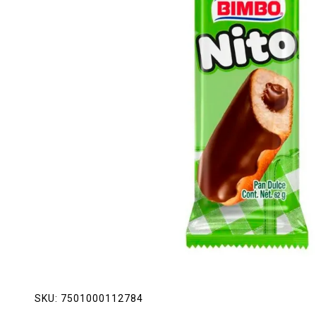
Lácteos
Limpieza del hogar
Mascotas
Pan de la casa
Preciasos
Salchichonería
SKU:
7501000112784