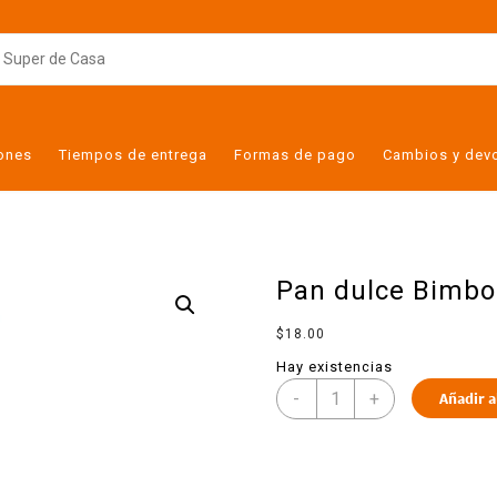
iones
Tiempos de entrega
Formas de pago
Cambios y dev
Pan dulce Bimbo 
$
18.00
Hay existencias
-
+
Añadir a