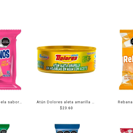
ela sabor
Atún Dolores aleta amarilla en
Rebana
 g
aceite 133 g
$
23.60