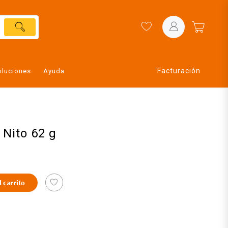
Facturación
oluciones
Ayuda
Nito 62 g
l carrito