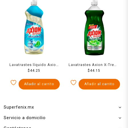
Lavatrastes líquido Axion
Lavatrastes Axion X-Treme
complete tri cloro 640 ml
$
44.25
Líquido 640ml
$
44.15
Añadir al carrito
Añadir al carrito
Superfenix.mx
Servicio a domicilio