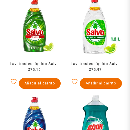
Lavatrastes líquido Salvo
Lavatrastes líquido Salvo
Limón 1.2 l
$
75.10
Detergente Pure & Lemon
$
75.97
1.2 l
Añadir al carrito
Añadir al carrito