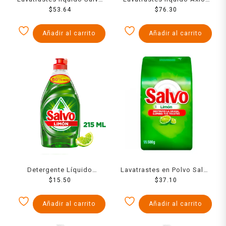
limón 750 ml
$
53.64
limón 1.4 l
$
76.30
Añadir al carrito
Añadir al carrito
Detergente Líquido
Lavatrastes en Polvo Salvo
Lavatrastes Salvo Limón
$
15.50
Limón 500 g
$
37.10
215ml
Añadir al carrito
Añadir al carrito