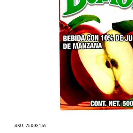
Lácteos
Limpieza del hogar
Mascotas
Pan de la casa
Preciasos
Salchichonería
SKU:
75003159