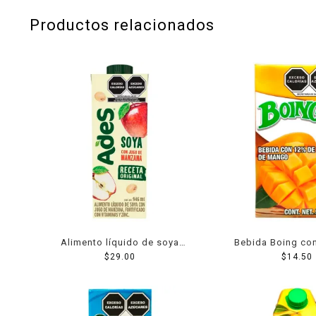
Productos relacionados
Alimento líquido de soya
Bebida Boing co
Ades sabor manzana 946 ml
$
29.00
pulpa de mango
$
14.50