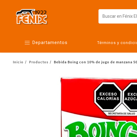
Departamentos
Términos y condic
Inicio
Productos
Bebida Boing con 10% de jugo de manzana 5
Alimentos
Artículos para el hogar
Bebés
Botanas y bebidas
Cuidado de la ropa
Cuidado personal