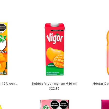
n 12% con
Bebida Vigor mango 946 ml
Néctar De
 500 ml
$
22.80