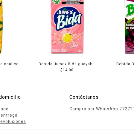
icional con
Bebida Jumex Bida guayaba
Bebida 
ango 1 l
500 ml
$
14.00
jugo 
domicilio
Contáctanos
pago
Compra por WhatsApp 27272
 entrega
evoluciones