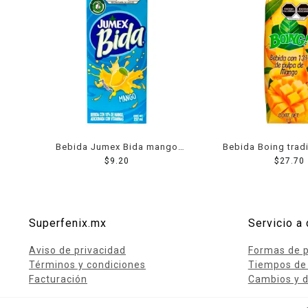
Bebida Jumex Bida mango
Bebida Boing trad
237 ml
$
9.20
13% pulpa de m
$
27.70
Superfenix.mx
Servicio a 
Aviso de privacidad
Formas de 
Términos y condiciones
Tiempos de
Facturación
Cambios y d