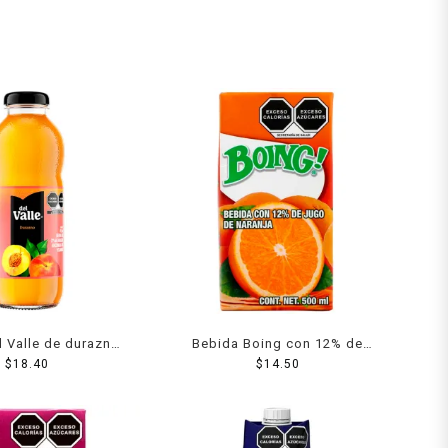
l Valle de durazno
Bebida Boing con 12% de
413 ml
$
18.40
jugo de naranja 500 ml
$
14.50