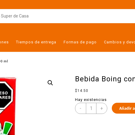
iones
Tiempos de entrega
Formas de pago
Cambios y dev
00 ml
Bebida Boing co
$
14.50
Hay existencias
-
+
Añadir a