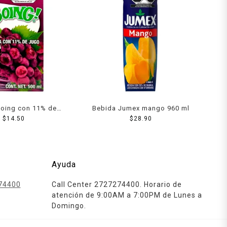
Boing con 11% de
Bebida Jumex mango 960 ml
de uva 500 ml
$
14.50
$
28.90
Ayuda
74400
Call Center 2727274400. Horario de
atención de 9:00AM a 7:00PM de Lunes a
Domingo.