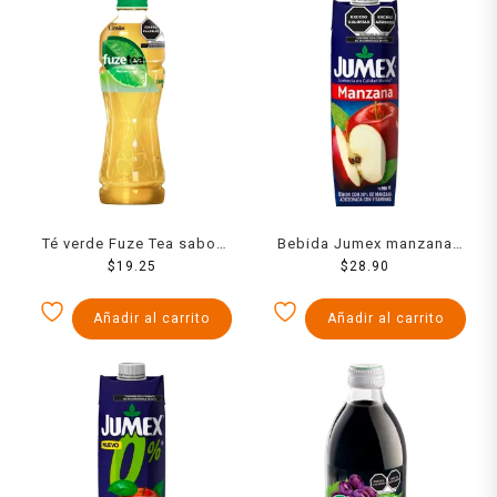
Té verde Fuze Tea sabor
Bebida Jumex manzana
limón 600 ml
$
19.25
960 ml
$
28.90
Añadir al carrito
Añadir al carrito