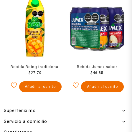
Bebida Boing tradicional
Bebida Jumex sabor
con 13% pulpa de mango
$
27.70
manzana, mango y
$
46.85
1 l
durazno 4 latas con 335
ml c/u
Añadir al carrito
Añadir al carrito
Superfenix.mx
Servicio a domicilio