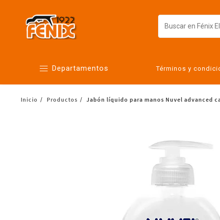
Departamentos
Términos y condic
Inicio
Productos
Jabón líquido para manos Nuvel advanced ca
Alimentos
Artículos para el hogar
Bebés
Botanas y bebidas
Cuidado de la ropa
Cuidado personal