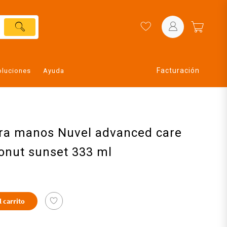
Facturación
oluciones
Ayuda
ara manos Nuvel advanced care
conut sunset 333 ml
l carrito