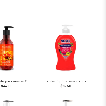
ido para manos The
Jabón líquido para manos
 dermo protection
$
44.00
Nuvel advanced care
$
25.50
a honey 400 ml
antibacterial red fruit dream
333 ml