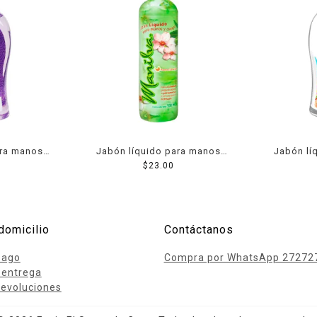
ara manos
Jabón líquido para manos
Jabón lí
r 532 ml
Manilva 500 ml
$
23.00
Blumen co
domicilio
Contáctanos
pago
Compra por WhatsApp 27272
 entrega
evoluciones