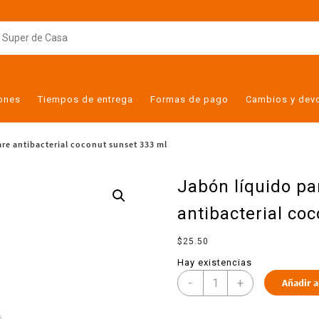
iones
Tiempos de entrega
Formas de pago
Cambios y dev
re antibacterial coconut sunset 333 ml
Jabón líquido p
antibacterial co
$
25.50
Hay existencias
-
+
Añadir a