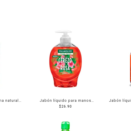
na natural
Jabón líquido para manos
Jabón líqu
Palmolive decor series flor de
$
26.90
Botanist
cerezo y rosa 221 ml
manuk