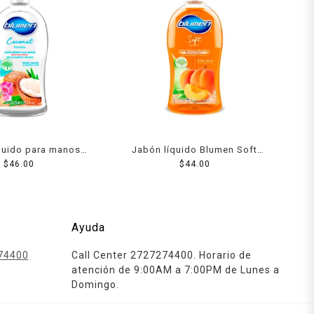
quido para manos
Jabón líquido Blumen Soft
conut paradise 525
$
46.00
Apricot para manos 525 ml
$
44.00
ml
Ayuda
74400
Call Center 2727274400. Horario de
atención de 9:00AM a 7:00PM de Lunes a
Domingo.