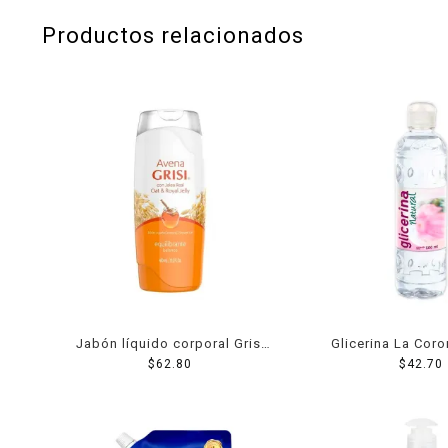
Productos relacionados
Jabón líquido corporal Grisi
Glicerina La Coro
avena con jalea real
$
62.80
500 ml
$
42.70
equilibrante 450 ml