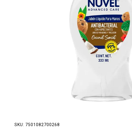
Lácteos
Limpieza del hogar
Mascotas
Pan de la casa
Preciasos
Salchichonería
SKU:
7501082700268