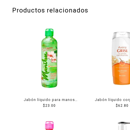
Productos relacionados
Jabón líquido para manos
Jabón líquido cor
Manilva 500 ml
$
23.00
avena con jale
$
62.80
equilibrante 