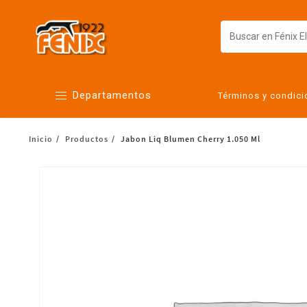
Departamentos
Términos y condic
Inicio
Productos
Jabon Liq Blumen Cherry 1.050 Ml
Alimentos
Artículos para el hogar
Bebés
Botanas y bebidas
Cuidado de la ropa
Cuidado personal