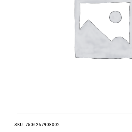
Lácteos
Limpieza del hogar
Mascotas
Pan de la casa
Preciasos
Salchichonería
SKU:
7506267908002