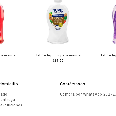
ara manos
Jabón líquido para manos
Jabón lí
ossom 525
Nuvel advanced care
$
25.50
Blumen 
antibacterial coconut sunset
333 ml
domicilio
Contáctanos
pago
Compra por WhatsApp 27272
 entrega
evoluciones