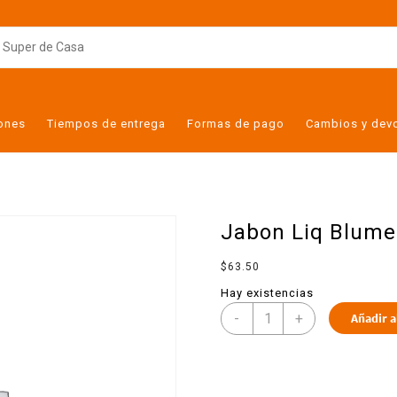
iones
Tiempos de entrega
Formas de pago
Cambios y dev
Jabon Liq Blume
$
63.50
Hay existencias
-
+
Añadir a