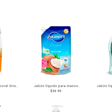
poral Grisi
Jabón líquido para manos
Jabón lí
a real
Blumen coconut paradise 525
$
36.90
Blume
450 ml
ml