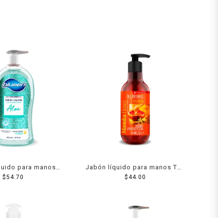
quido para manos
Jabón líquido para manos The
n aloe 532 ml
$
54.70
Botanist dermo protection
$
44.00
manuka honey 400 ml