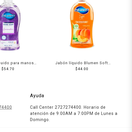
quido para manos
Jabón líquido Blumen Soft
lavender 532 ml
$
54.70
Apricot para manos 525 ml
$
44.00
Ayuda
74400
Call Center 2727274400. Horario de
atención de 9:00AM a 7:00PM de Lunes a
Domingo.