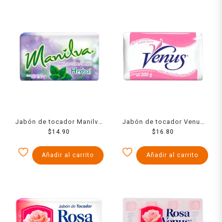
Jabón de tocador Manilva
Jabón de tocador Venus
herbal 150 g
$
14.90
rosa 200 g
$
16.80
Añadir al carrito
Añadir al carrito