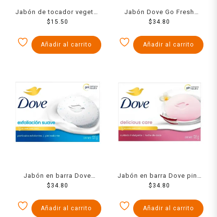
Jabón de tocador vegetal
Jabón Dove Go Fresh
Madi 150 g
$
15.50
pepino y té verde 135 g
$
34.80
Añadir al carrito
Añadir al carrito
Jabón en barra Dove
Jabón en barra Dove pink
exfoliación suave 135 g
$
34.80
$
135 g
34.80
Añadir al carrito
Añadir al carrito