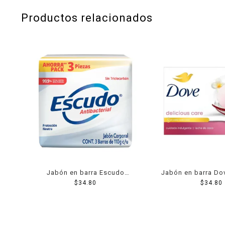
Productos relacionados
Jabón en barra Escudo
Jabón en barra Do
antibacterial fórmula original
$
34.80
$
34.80
g
3 pzas de 110 g c/u