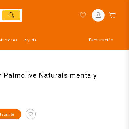
Facturación
oluciones
Ayuda
 Palmolive Naturals menta y
l carrito