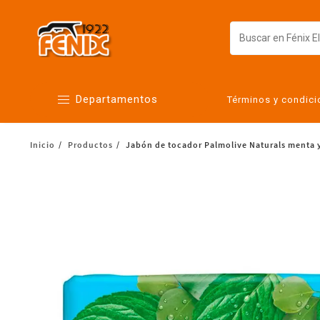
Departamentos
Términos y condic
Inicio
Productos
Jabón de tocador Palmolive Naturals menta y
Alimentos
Artículos para el hogar
Bebés
Botanas y bebidas
Cuidado de la ropa
Cuidado personal