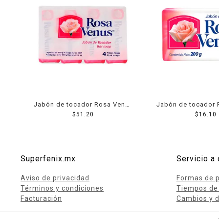
Jabón de tocador Rosa Venus
Jabón de tocador 
rosa 4 pack de 150 g c/u
$
51.20
rosa 200
$
16.10
Superfenix.mx
Servicio a 
Aviso de privacidad
Formas de 
Términos y condiciones
Tiempos de
Facturación
Cambios y d