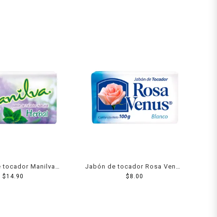
 tocador Manilva
Jabón de tocador Rosa Venus
rbal 150 g
$
14.90
blanco 100 g
$
8.00