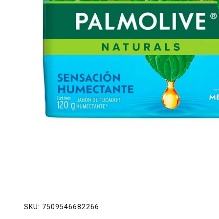
Lácteos
Limpieza del hogar
Mascotas
Pan de la casa
Preciasos
Salchichonería
SKU:
7509546682266