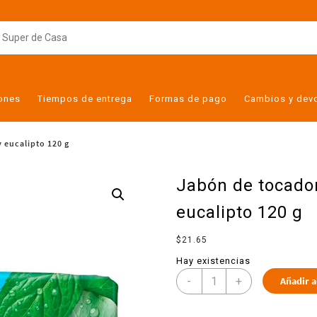
iones
Tiempos de entrega
Formas de pago
Cambios y dev
 eucalipto 120 g
Jabón de tocador
eucalipto 120 g
$
21.65
Hay existencias
-
+
Añadir a