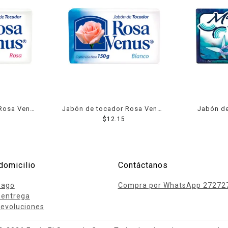
Rosa Venus
Jabón de tocador Rosa Venus
Jabón d
 g
blanco 150 g
$
12.15
selv
domicilio
Contáctanos
pago
Compra por WhatsApp 27272
 entrega
evoluciones