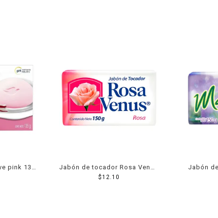
ve pink 135
Jabón de tocador Rosa Venus
Jabón de
rosa 150 g
$
12.10
he