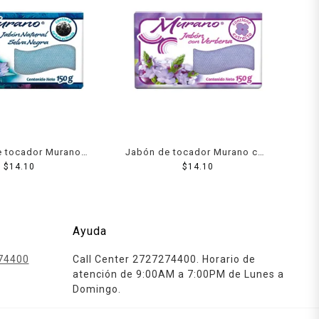
e tocador Murano
Jabón de tocador Murano con
a negra 150 g
$
14.10
verbena 150 g
$
14.10
Ayuda
74400
Call Center 2727274400. Horario de
atención de 9:00AM a 7:00PM de Lunes a
Domingo.