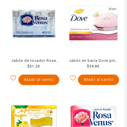
Jabón de tocador Rosa
Jabón en barra Dove pink
Venus blanco 4 pack de
$
51.20
$
135 g
34.80
150 g c/u
Añadir al carrito
Añadir al carrito