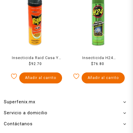
Insecticida Raid Casa Y
Insecticida H24
Jardin Naranja 400 Ml
$
92.70
Cucarachas 489 Ml
$
76.80
Añadir al carrito
Añadir al carrito
Superfenix.mx
Servicio a domicilio
Contáctanos