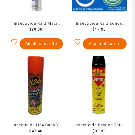
Insecticida Raid Mata
Insecticida Raid sólido
Pulgas 400 Ml
$
89.00
verde 10 espirales de 12 g
$
17.80
c/u y base metálica
Añadir al carrito
Añadir al carrito
Insecticida H24 Casa Y
Insecticida Baygon Total
Jardin 180 Ml
$
47.40
400 Ml
$
39.90