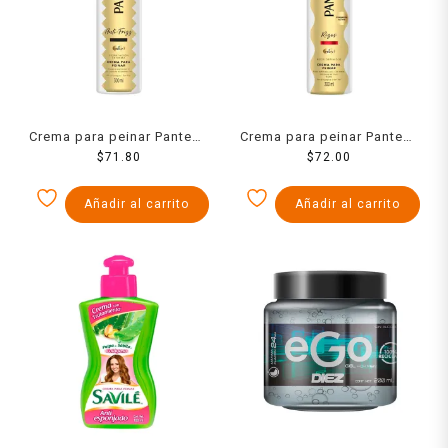
Crema para peinar Pantene
Crema para peinar Pantene
Pro V anti frizz 300 ml
$
71.80
Pro V rizos definidos 300
$
72.00
ml
Añadir al carrito
Añadir al carrito