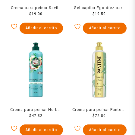
Crema para peinar Savilé
Gel capilar Ego diez para
anti esponjado con pulpa
$
19.00
caballero 200 ml
$
19.50
de sábila y colágeno 100
ml
Añadir al carrito
Añadir al carrito
Crema para peinar Herbal
Crema para peinar Pantene
Essences Agua de coco
$
47.32
Pro-V bambú nutre y crece
$
72.80
rizos hidratados y anti-
300 ml
frizz 300 ml
Añadir al carrito
Añadir al carrito