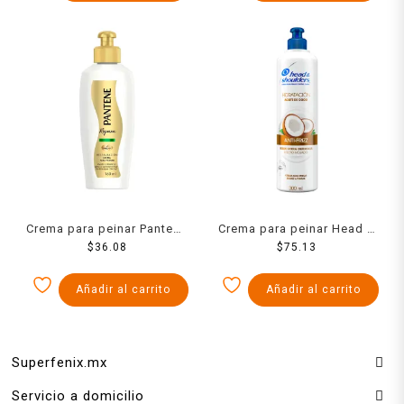
Crema para peinar Pantene
Crema para peinar Head &
Pro-V Repara 160 ml
$
36.08
Shoulders anti-frizz aceite
$
75.13
de coco 300 ml
Añadir al carrito
Añadir al carrito
Superfenix.mx
Servicio a domicilio