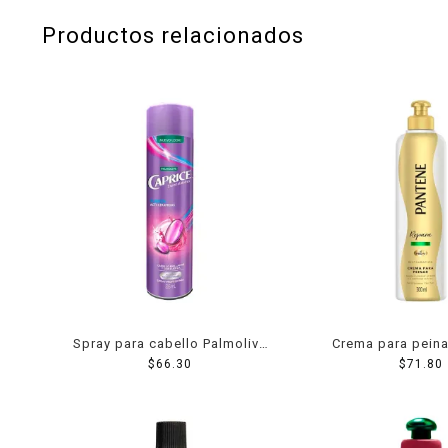
Productos relacionados
Spray para cabello Palmolive
Crema para peina
Caprice Especialidades
$
66.30
Pro-V Repara 
$
71.80
fuerza anti-ceramidas 316 ml