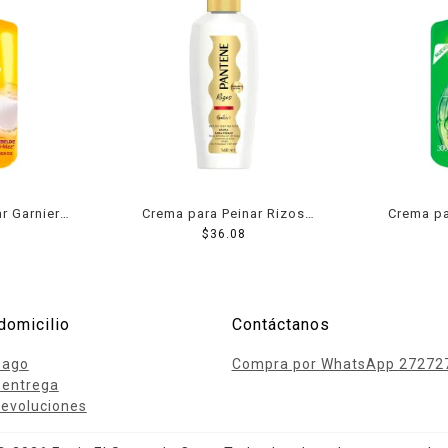
r Garnier
Crema para Peinar Rizos
Crema pa
 liso coco
Pantene Pro-V 160 ml
$
36.08
Fructis r
cabello 
domicilio
Contáctanos
pago
Compra por WhatsApp 27272
 entrega
evoluciones