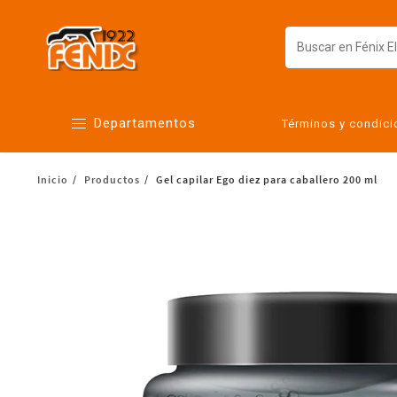
Departamentos
Términos y condic
Inicio
Productos
Gel capilar Ego diez para caballero 200 ml
Alimentos
Artículos para el hogar
Bebés
Botanas y bebidas
Cuidado de la ropa
Cuidado personal