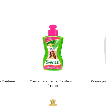
r Pantene
Crema para peinar Savilé anti
Crema pa
300 ml
esponjado con pulpa de
$
19.00
Pro-V
sábila y colágeno 100 ml