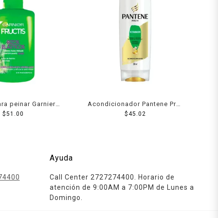
ra peinar Garnier
Acondicionador Pantene Pro-
izos elásticos 48h
$
51.00
V Restauración 200 ml
$
45.02
rizado u ondulado
300 ml
Ayuda
74400
Call Center 2727274400. Horario de
atención de 9:00AM a 7:00PM de Lunes a
Domingo.