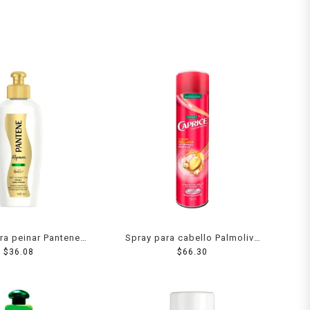
ra peinar Pantene
Spray para cabello Palmolive
 Repara 160 ml
$
36.08
Caprice Especialidades color
$
66.30
brillante vitamina e + filtro UV
316 ml