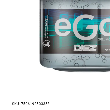
Lácteos
Limpieza del hogar
Mascotas
Pan de la casa
Preciasos
Salchichonería
SKU:
7506192503358