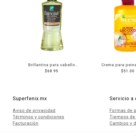
Brillantina para cabello
Crema para peina
Palmolive con aceite de oliva
$
68.95
Fructis oil repair
$
51.00
115 ml
300 ml
Superfenix.mx
Servicio a 
Aviso de privacidad
Formas de 
Términos y condiciones
Tiempos de
Facturación
Cambios y d