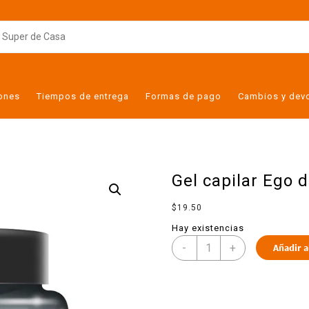
iones
Tiempos de entrega
Formas de pago
Cambios y dev
Gel capilar Ego 
$
19.50
Hay existencias
-
+
Añadir a