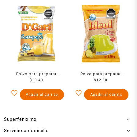
Polvo para preparar
Polvo para preparar
gelatina D´Gari de leche
$
13.40
gelatina Ideal de agua
$
12.00
sabor rompope 120 g
sabor piña 120 g
Añadir al carrito
Añadir al carrito
Superfenix.mx
Servicio a domicilio