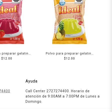
 preparar gelatina
Polvo para preparar gelatina
gua sabor fresa 120
$
12.00
Ideal de agua sabor piña 120
$
12.00
g
g
Ayuda
74400
Call Center 2727274400. Horario de
atención de 9:00AM a 7:00PM de Lunes a
Domingo.