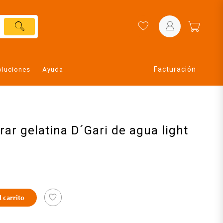
Facturación
oluciones
Ayuda
rar gelatina D´Gari de agua light
l carrito