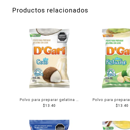
Productos relacionados
Polvo para preparar gelatina D
Polvo para prepara
´Gari de leche sabor coco 120
$
13.40
´Gari de leche sab
$
13.40
g
120 g