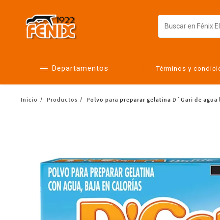
Departamentos
Términos y condic
Inicio
Productos
Polvo para preparar gelatina D´Gari de agua 
Alimentos
Artículos para el hogar
Bebés
Botanas y bebidas
Cuidado de la ropa
Cuidado personal