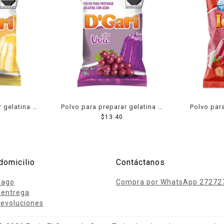
r gelatina D
Polvo para preparar gelatina D
Polvo para
bor rompope
´Gari de agua sabor uva 120 g
$
13.40
Ideal de a
domicilio
Contáctanos
pago
Compra por WhatsApp 27272
 entrega
evoluciones