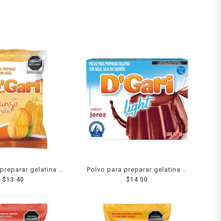
preparar gelatina D
Polvo para preparar gelatina D
 agua sabor mango
$
13.40
´Gari de agua light sabor jerez
$
14.00
120 g
20 g