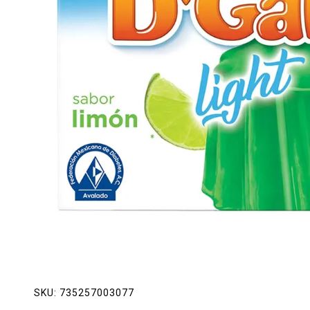
Lácteos
Limpieza del hogar
Mascotas
Pan de la casa
Preciasos
Salchichonería
SKU:
735257003077