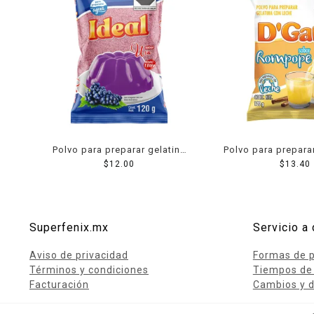
Polvo para preparar gelatina
Polvo para prepara
Ideal de agua sabor uva 120 g
$
12.00
´Gari de leche sa
$
13.40
120 g
Superfenix.mx
Servicio a 
Aviso de privacidad
Formas de 
Términos y condiciones
Tiempos de
Facturación
Cambios y d