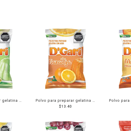
r gelatina D
Polvo para preparar gelatina D
Polvo para 
or pistache
´Gari de agua sabor naranja
$
13.40
´Gari de
120 g