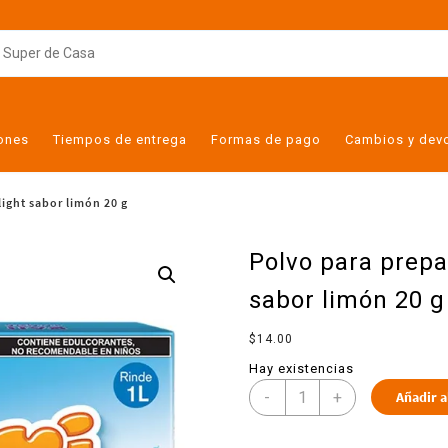
iones
Tiempos de entrega
Formas de pago
Cambios y dev
light sabor limón 20 g
Polvo para prepa
sabor limón 20 g
$
14.00
Hay existencias
-
+
Añadir a