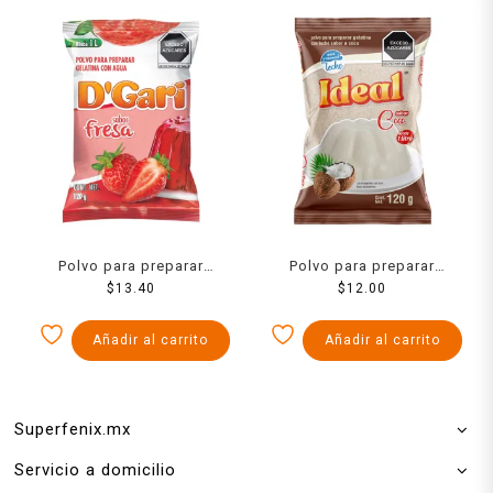
Polvo para preparar
Polvo para preparar
gelatina D´Gari de agua
$
13.40
gelatina Ideal de leche
$
12.00
sabor fresa 120 g
sabor coco 120 g
Añadir al carrito
Añadir al carrito
Superfenix.mx
Servicio a domicilio