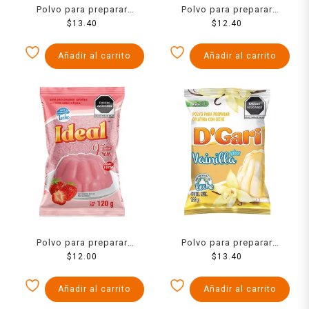
Polvo para preparar
Polvo para preparar
gelatina D´Gari de agua
$
13.40
gelatina Pronto de agua
$
12.40
sabor piña 120 g
sabor cereza 84 g
Añadir al carrito
Añadir al carrito
Polvo para preparar
Polvo para preparar
gelatina Ideal de leche
$
12.00
gelatina D´Gari de leche
$
13.40
sabor fresa 120 g
sabor vainilla 120 g
Añadir al carrito
Añadir al carrito