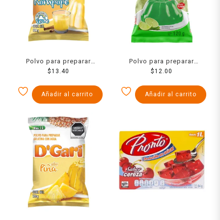
Polvo para preparar
Polvo para preparar
gelatina D´Gari de leche
$
13.40
gelatina Ideal de agua
$
12.00
sabor rompope 120 g
sabor limón 120 g
Añadir al carrito
Añadir al carrito