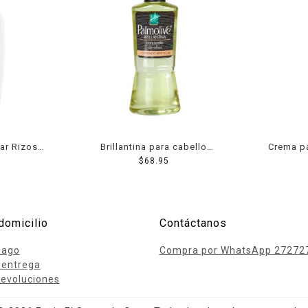
ar Rizos
Brillantina para cabello
Crema pa
 160 ml
Palmolive con aceite de oliva
$
68.95
Essences 
115 ml
rizos def
domicilio
Contáctanos
pago
Compra por WhatsApp 27272
 entrega
evoluciones