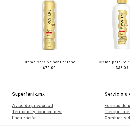
Crema para peinar Pantene
Crema para Pein
Pro V rizos definidos 300 ml
$
72.00
Pantene Pro-V
$
36.08
Superfenix.mx
Servicio a 
Aviso de privacidad
Formas de 
Términos y condiciones
Tiempos de
Facturación
Cambios y d