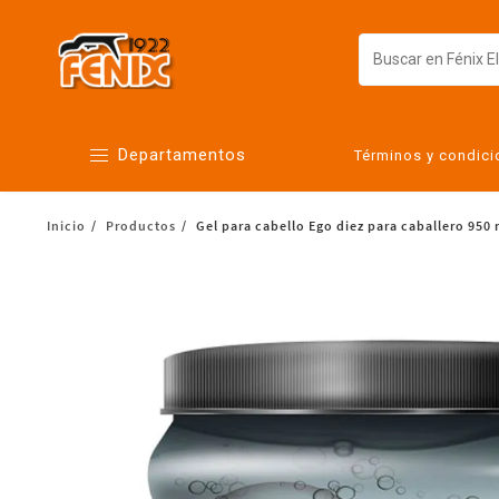
Departamentos
Términos y condic
Inicio
Productos
Gel para cabello Ego diez para caballero 950 
Alimentos
Artículos para el hogar
Bebés
Botanas y bebidas
Cuidado de la ropa
Cuidado personal