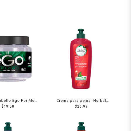
abello Ego For Men
Crema para peinar Herbal
l caída 200 ml
$
19.50
Essences Prolóngalos
$
26.99
extracto granadas 150 ml