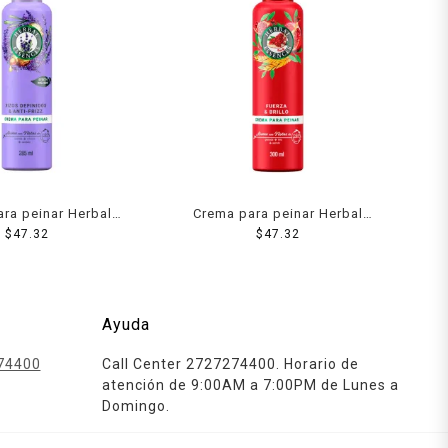
ra peinar Herbal
Crema para peinar Herbal
curvas peligrosas
$
47.32
Essences Fuerza & brillo
$
47.32
inidos & anti-frizz
granada y proteína vegana
285 ml
300 ml
Ayuda
74400
Call Center 2727274400. Horario de
atención de 9:00AM a 7:00PM de Lunes a
Domingo.