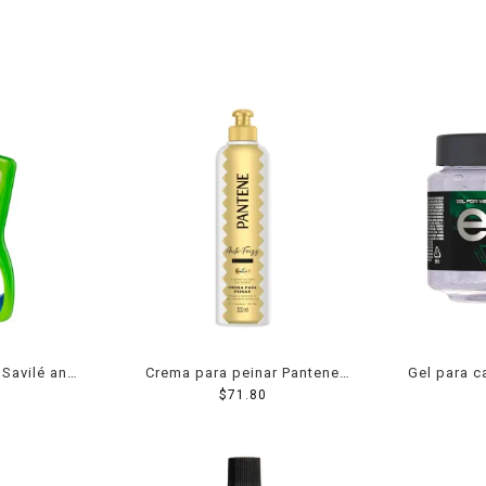
Savilé anti
Crema para peinar Pantene
Gel para c
pulpa de
Pro V anti frizz 300 ml
$
71.80
contro
a 300 ml