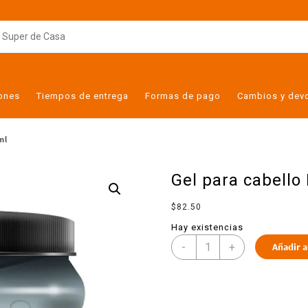
iones
Tiempos de entrega
Formas de pago
Cambios y dev
ml
Gel para cabello
$
82.50
Hay existencias
-
+
Añadir a