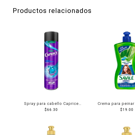
Productos relacionados
Spray para cabello Caprice
Crema para peinar 
Palmolive brillo y fuerza con
$
66.30
esponjado con 
$
19.00
biotina 316 ml
sábila y biotin