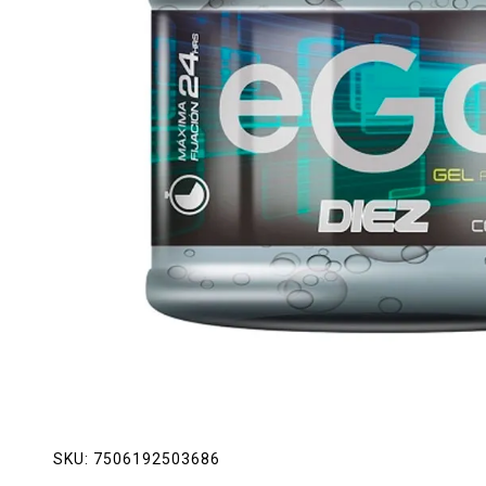
Lácteos
Limpieza del hogar
Mascotas
Pan de la casa
Preciasos
Salchichonería
SKU:
7506192503686