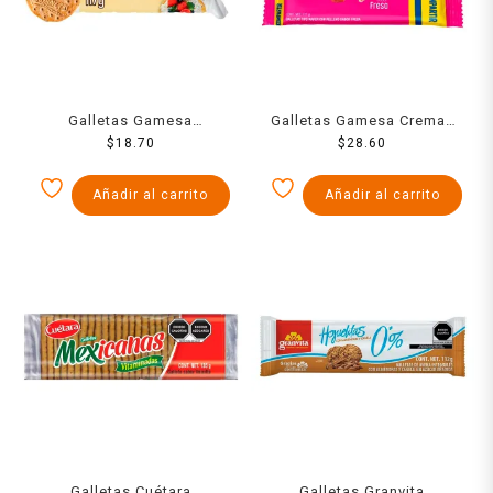
Galletas Gamesa
Galletas Gamesa Cremax
Habaneras Clásicas trigo,
$
18.70
tipo wafer con relleno
$
28.60
salvado y germen 117 g
sabor fresa 171 g
Añadir al carrito
Añadir al carrito
Galletas Cuétara
Galletas Granvita