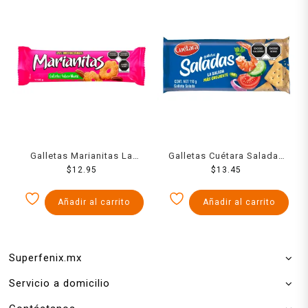
Galletas Marianitas La
Galletas Cuétara Saladas
Moderna nuez 185 g
$
12.95
$
110 g
13.45
Añadir al carrito
Añadir al carrito
Superfenix.mx
Servicio a domicilio