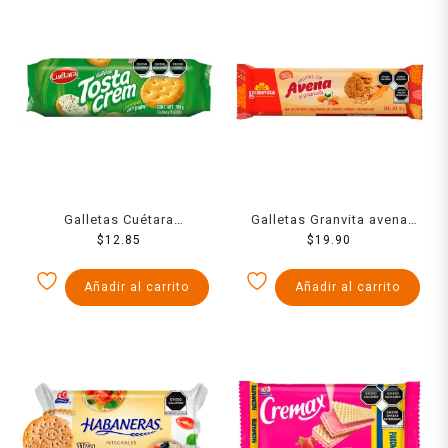
Galletas Cuétara
Galletas Granvita avena
Tostacrem 100 g
$
12.85
con granola 90 g
$
19.90
Añadir al carrito
Añadir al carrito