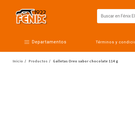
Departamentos
Términos y condic
Inicio
Productos
Galletas Oreo sabor chocolate 114 g
Alimentos
Artículos para el hogar
Bebés
Botanas y bebidas
Cuidado de la ropa
Cuidado personal