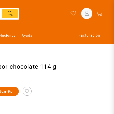
Facturación
oluciones
Ayuda
bor chocolate 114 g
l carrito