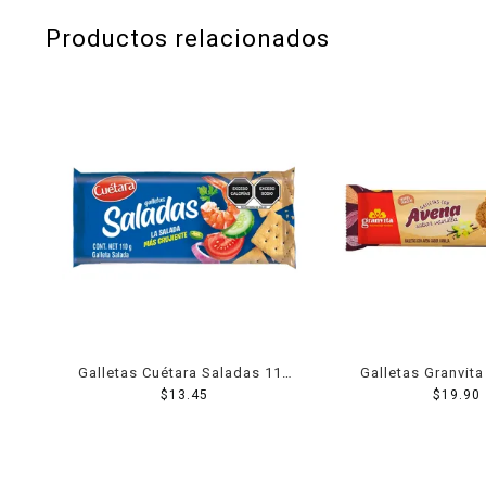
Productos relacionados
Galletas Cuétara Saladas 110
Galletas Granvit
$
13.45
g
sabor vainill
$
19.90