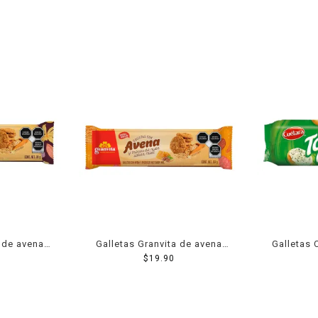
a de avena
Galletas Granvita de avena
Galletas 
a 90 g
sabor miel con nuez 90 g
$
19.90