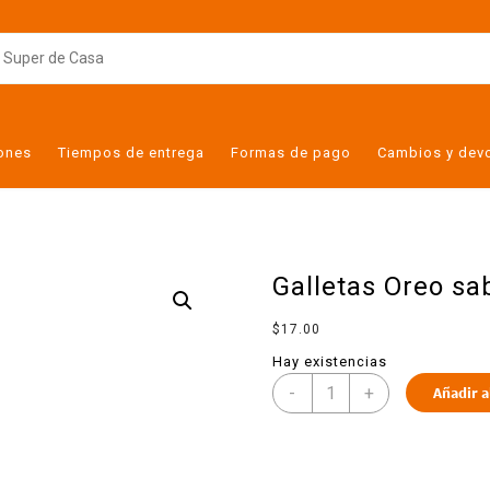
iones
Tiempos de entrega
Formas de pago
Cambios y dev
Galletas Oreo sa
$
17.00
Hay existencias
-
+
Añadir a