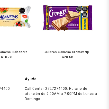
 Gamesa Habaneras
Galletas Gamesa Cremax tipo
 trigo, salvado y
$
18.70
wafer sabor chocolate 171 g
$
28.60
rmen 117 g
Ayuda
74400
Call Center 2727274400. Horario de
atención de 9:00AM a 7:00PM de Lunes a
Domingo.