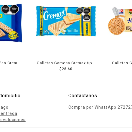
Pan Crema
Galletas Gamesa Cremax tipo
Galletas
wafer sabor vainilla 171 g
$
28.60
Clásicas
ge
domicilio
Contáctanos
pago
Compra por WhatsApp 27272
 entrega
evoluciones