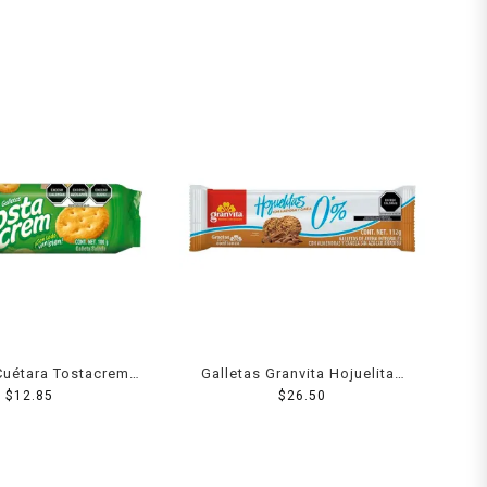
Cuétara Tostacrem
Galletas Granvita Hojuelitas
$
100 g
12.85
de avena integral con
$
26.50
almendras y canela 112 g