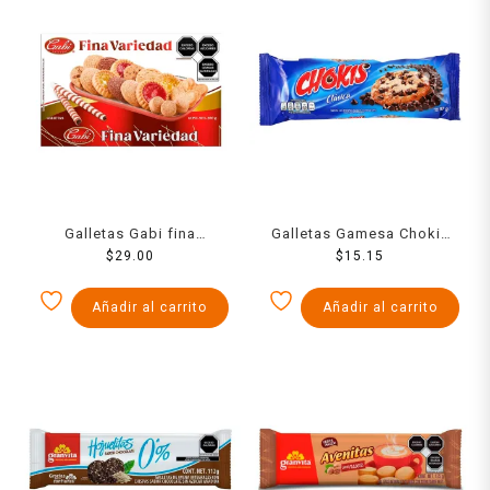
Galletas Gabi fina
Galletas Gamesa Chokis
variedad 200 g
$
29.00
clásica con chispas sabor
$
15.15
chocolate 57 g
Añadir al carrito
Añadir al carrito