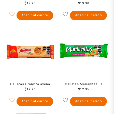
Moderna nuez 185 g
$
12.95
con chispas de chocolate
$
19.90
90 g
Añadir al carrito
Añadir al carrito
Galletas Granvita avena
Galletas Marianitas La
con granola 90 g
$
19.90
Moderna coco 185 g
$
12.95
Añadir al carrito
Añadir al carrito