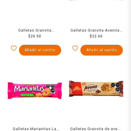
Galletas Granvita
Galletas Granvita Avenitas
Hojuelitas de avena
$
26.50
de avena integral sabor
$
22.60
integral con chispas de
nuez 135 g
chocolate 112 g
Añadir al carrito
Añadir al carrito
Galletas Marianitas La
Galletas Granvita de avena