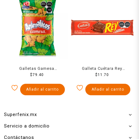
Galletas Gamesa
Galleta Cuétara Rey
Animalitos 1 kg
$
79.40
Sándwich chocolate 101 g
$
11.70
Añadir al carrito
Añadir al carrito
Superfenix.mx
Servicio a domicilio
Contáctanos