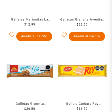
Galletas Marianitas La
Galletas Granvita Avenitas
Moderna chocolate 185 g
$
12.95
de avena integral sabor
$
22.60
nuez 135 g
Añadir al carrito
Añadir al carrito
Galletas Granvita
Galleta Cuétara Rey
Hojuelitas de avena
$
26.50
Sándwich vainilla 101 g
$
11.70