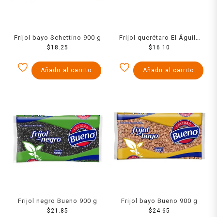
Frijol bayo Schettino 900 g
Frijol querétaro El Águila
$
18.25
$
900 g
16.10
Añadir al carrito
Añadir al carrito
Frijol negro Bueno 900 g
Frijol bayo Bueno 900 g
$
21.85
$
24.65