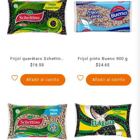
Frijol querétaro Schettino
Frijol pinto Bueno 900 g
$
900 g
16.50
$
24.65
Añadir al carrito
Añadir al carrito