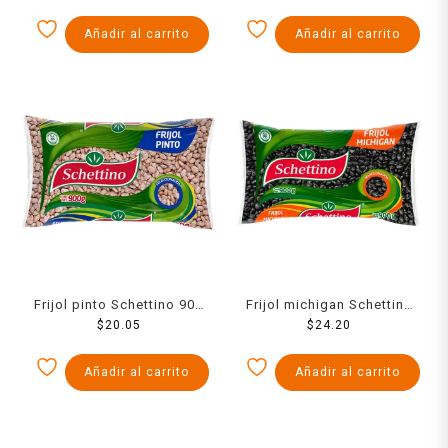
Añadir al carrito
Añadir al carrito
Frijol pinto Schettino 900
Frijol michigan Schettino
$
20.05
g
$
900 g
24.20
Añadir al carrito
Añadir al carrito