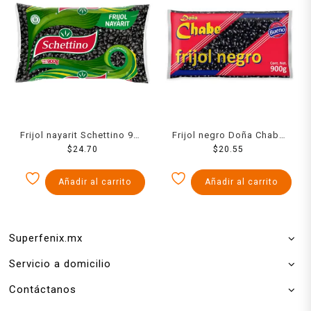
Frijol nayarit Schettino 900
Frijol negro Doña Chabe
$
24.70
g
$
900 g
20.55
Añadir al carrito
Añadir al carrito
Superfenix.mx
Servicio a domicilio
Contáctanos