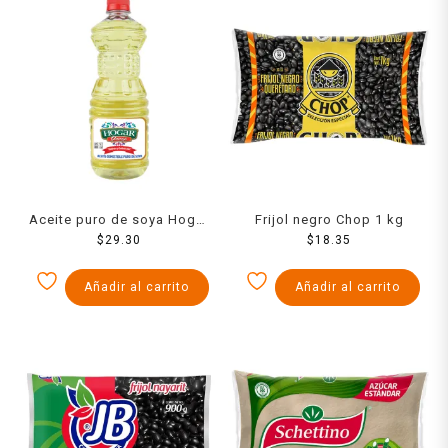
Aceite puro de soya Hogar
Frijol negro Chop 1 kg
800 ml
$
29.30
$
18.35
Añadir al carrito
Añadir al carrito