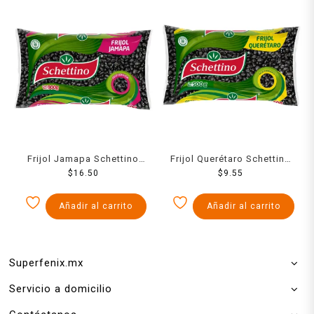
Frijol Jamapa Schettino
Frijol Querétaro Schettino
$
900 g
16.50
500 g
$
9.55
Añadir al carrito
Añadir al carrito
Superfenix.mx
Servicio a domicilio