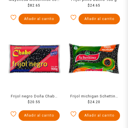
limón 725 g
$
82.65
$
24.65
Añadir al carrito
Añadir al carrito
Frijol negro Doña Chabe
Frijol michigan Schettino
$
900 g
20.55
$
900 g
24.20
Añadir al carrito
Añadir al carrito