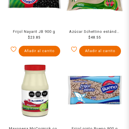
Frijol Nayarit JB 900 g
Azúcar Schettino estándar
$
23.85
$
2 Kg
48.55
Añadir al carrito
Añadir al carrito
Mayonesa McCormick con
Frijol pinto Bueno 900 g