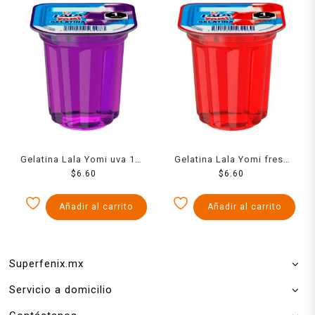
Gelatina Lala Yomi uva 100
Gelatina Lala Yomi fresa
$
6.60
g
100 g
$
6.60
Añadir al carrito
Añadir al carrito
Superfenix.mx
Servicio a domicilio