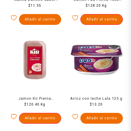
chocolate 100 g
$
11.35
$
128.20
Grs
Kg
Añadir al carrito
Añadir al carrito
Jamon Kir Pierna
Arroz con leche Lala 125 g
Tradicional 1000Gr
$
120.40
Kg
$
13.20
Añadir al carrito
Añadir al carrito