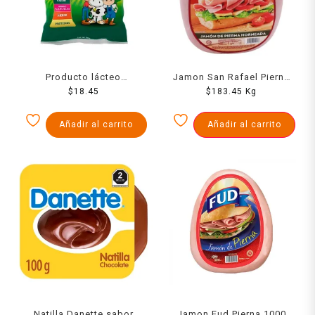
Producto lácteo
Jamon San Rafael Pierna
combinado Nutri entera en
$
18.45
Horneada 1000 Grs
$
183.45
Kg
polvo 120 g
Añadir al carrito
Añadir al carrito
Natilla Danette sabor
Jamon Fud Pierna 1000