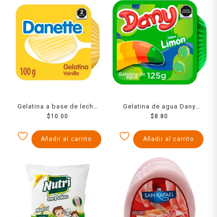
Gelatina a base de leche
Gelatina de agua Dany
Danette sabor vainilla 100
$
10.00
sabor limón 125 g
$
8.80
g
Añadir al carrito
Añadir al carrito