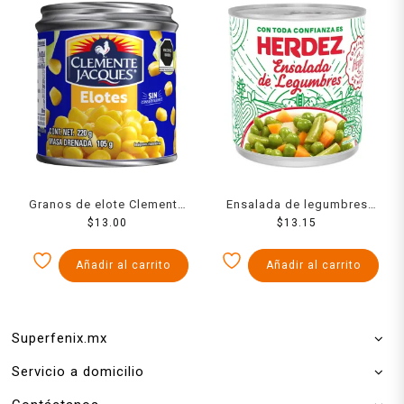
Granos de elote Clemente
Ensalada de legumbres
Jacques 220 g
$
13.00
Herdez 220 g
$
13.15
Añadir al carrito
Añadir al carrito
Superfenix.mx
Servicio a domicilio