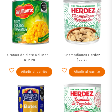
Granos de elote Del Monte
Champiñones Herdez
dorados 225 g
$
12.20
rebanados 186 g
$
22.70
Añadir al carrito
Añadir al carrito