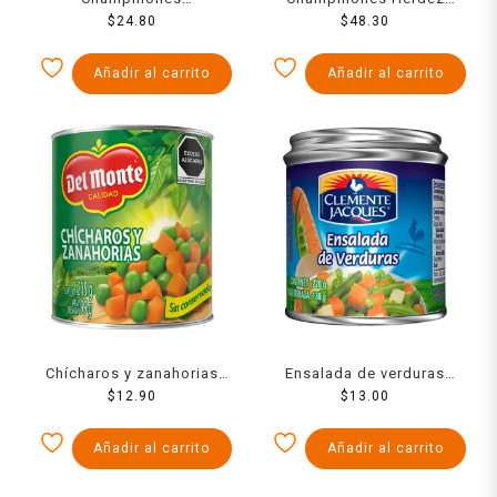
Monteblanco en trocitos
$
24.80
enteros 380 g
$
48.30
380 g
Añadir al carrito
Añadir al carrito
Chícharos y zanahorias
Ensalada de verduras
Del Monte 215 g
$
12.90
Clemente Jacques 220 g
$
13.00
Añadir al carrito
Añadir al carrito