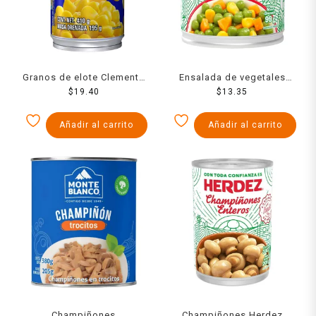
Granos de elote Clemente
Ensalada de vegetales
Jacques 410 g
$
19.40
Herdez 220 g
$
13.35
Añadir al carrito
Añadir al carrito
Champiñones
Champiñones Herdez