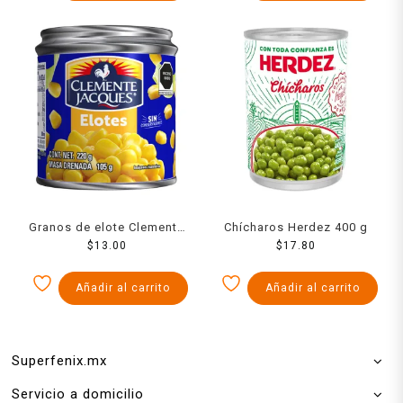
Granos de elote Clemente
Chícharos Herdez 400 g
Jacques 220 g
$
13.00
$
17.80
Añadir al carrito
Añadir al carrito
Superfenix.mx
Servicio a domicilio