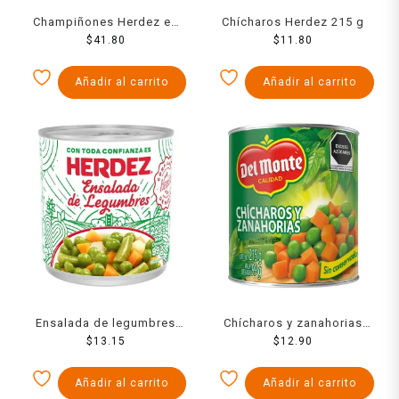
Champiñones Herdez en
Chícharos Herdez 215 g
trocitos 380 g
$
41.80
$
11.80
Añadir al carrito
Añadir al carrito
Ensalada de legumbres
Chícharos y zanahorias
Herdez 220 g
$
13.15
Del Monte 215 g
$
12.90
Añadir al carrito
Añadir al carrito