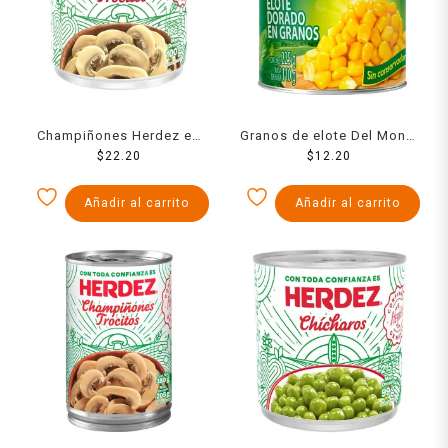
Champiñones Herdez en
Granos de elote Del Monte
trozos 186 g
$
22.20
dorados 225 g
$
12.20
Añadir al carrito
Añadir al carrito