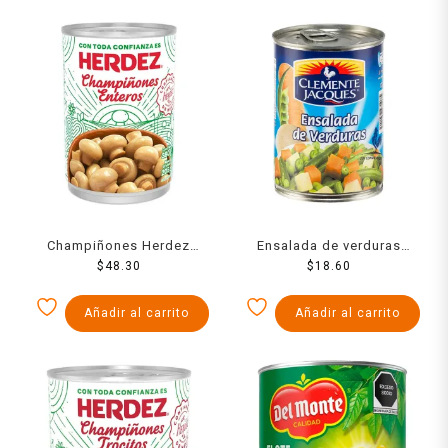
Champiñones Herdez
Ensalada de verduras
enteros 380 g
$
48.30
Clemente Jacques 410 g
$
18.60
Añadir al carrito
Añadir al carrito