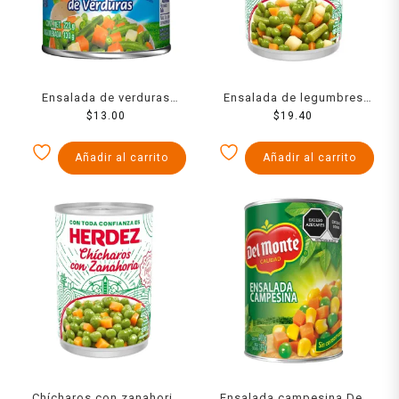
Ensalada de verduras
Ensalada de legumbres
Clemente Jacques 220 g
$
13.00
Herdez 400 g
$
19.40
Añadir al carrito
Añadir al carrito
Chícharos con zanahoria
Ensalada campesina Del