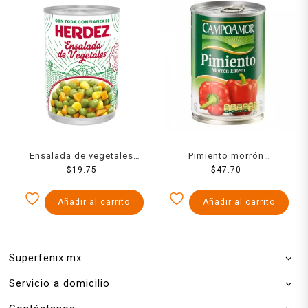
Ensalada de vegetales
Pimiento morrón
Herdez 400 g
$
19.75
CampoAmor entero 390 g
$
47.70
Añadir al carrito
Añadir al carrito
Superfenix.mx
Servicio a domicilio