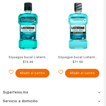
Enjuague bucal Listerine
Enjuague bucal Listerine
Cool Mint 250 ml
$
73.00
Cool Mint Zero menta
$
71.50
suave 250 ml
Añadir al carrito
Añadir al carrito
Superfenix.mx
Servicio a domicilio