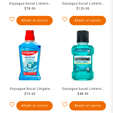
Enjuague bucal Listerine
Enjuague bucal Listerine
Total Care sabor menta
$
78.00
Cool Mint menta 500 ml
$
120.00
250 ml
Añadir al carrito
Añadir al carrito
Enjuague Bucal Colgate
Enjuague bucal Listerine
Sensitive Pro-Alivio
$
76.60
Cool Mint menta 180 ml
$
48.90
Remueve las Manchas 250
ml
Añadir al carrito
Añadir al carrito