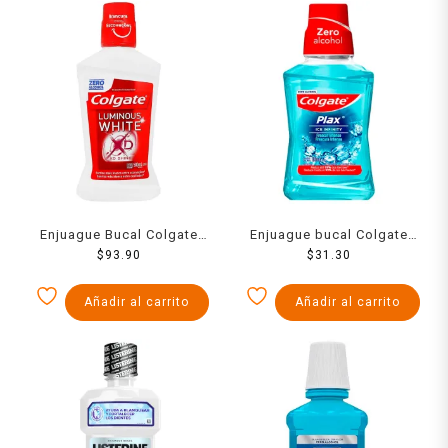
Enjuague Bucal Colgate
Enjuague bucal Colgate
Luminous White Brillant
$
93.90
Plax ice infinity zero
$
31.30
Protege el Esmalte 500 ml
alcohol 180 ml
Añadir al carrito
Añadir al carrito