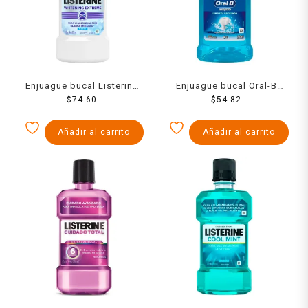
Enjuague bucal Listerine
Enjuague bucal Oral-B
Whitening Extreme menta
$
74.60
Complete con flúor
$
54.82
236 ml
Limpieza profunda 250 ml
Añadir al carrito
Añadir al carrito