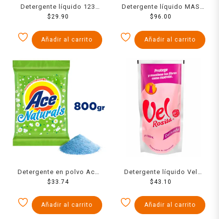
Detergente líquido 123
Detergente líquido MAS
maxi poder color 1 l
$
29.90
oscura 1.83 l
$
96.00
Añadir al carrito
Añadir al carrito
Detergente en polvo Ace
Detergente líquido Vel
naturals aroma a
$
33.74
Rosita delicada repuesto
$
43.10
manzanilla 800 g
500 ml
Añadir al carrito
Añadir al carrito