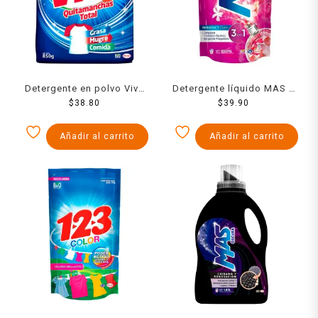
Detergente en polvo Viva
Detergente líquido MAS 3
regular quitamanchas total
$
38.80
en 1 renueva y florece 830
$
39.90
850 g
ml
Añadir al carrito
Añadir al carrito