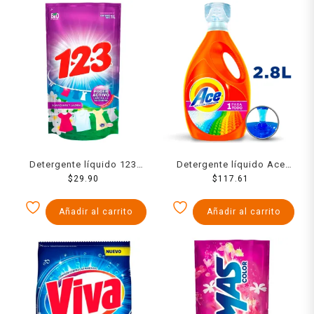
Detergente líquido 123
Detergente líquido Ace
maxi poder con suavizante
$
29.90
Limpieza completa 1 para
$
117.61
y jazmín 1 l
todo concentrado 2.8 l
Añadir al carrito
Añadir al carrito