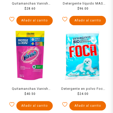
Quitamanchas Vanish
Detergente líquido MAS
multiusos líquido para
$
28.60
oscura 1.83 l
$
96.00
ropa de color 420 ml
Añadir al carrito
Añadir al carrito
Quitamanchas Vanish
Detergente en polvo Foca
multiusos líquido para
$
40.50
$
500 g
24.00
ropa de color repuesto
650 ml
Añadir al carrito
Añadir al carrito