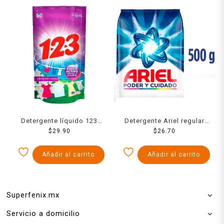
Detergente líquido 123
Detergente Ariel regular
maxi poder con suavizante
$
29.90
poder y cuidado 500 g
$
26.70
y jazmín 1 l
Añadir al carrito
Añadir al carrito
Superfenix.mx
Servicio a domicilio