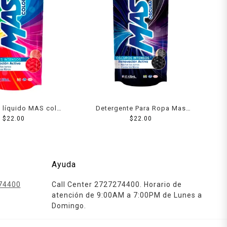
 líquido MAS color
Detergente Para Ropa Mas
415 ml
$
22.00
Color Oscura Liquido 415 Ml
$
22.00
Ayuda
74400
Call Center 2727274400. Horario de
atención de 9:00AM a 7:00PM de Lunes a
Domingo.