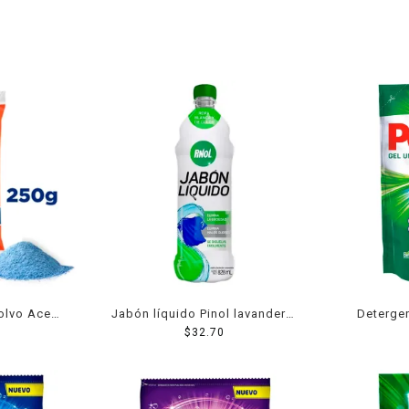
olvo Ace
Jabón líquido Pinol lavandería
Detergen
es 250 g
ropa blanca y de color 828 ml
$
32.70
universa
plus r