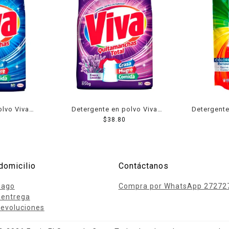
olvo Viva
Detergente en polvo Viva
Detergente
chas total
quitamanchas total lavanda
$
38.80
850 g
domicilio
Contáctanos
pago
Compra por WhatsApp 27272
 entrega
evoluciones