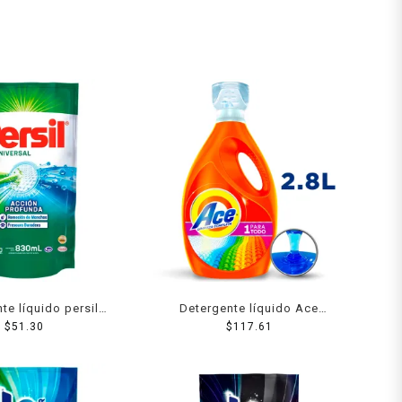
te líquido persil
Detergente líquido Ace
l acción profunda
$
51.30
Limpieza completa 1 para
$
117.61
epuesto 830 ml
todo concentrado 2.8 l