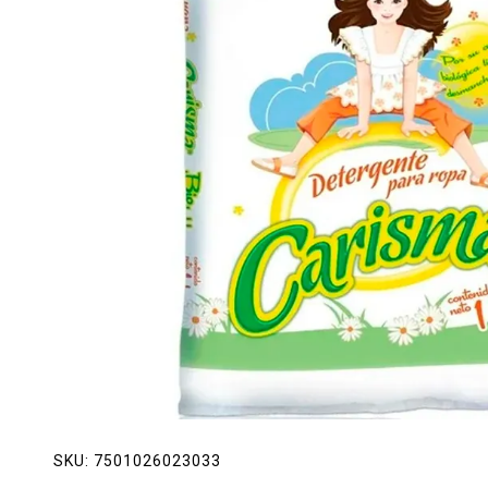
Lácteos
Limpieza del hogar
Mascotas
Pan de la casa
Preciasos
Salchichonería
SKU:
7501026023033