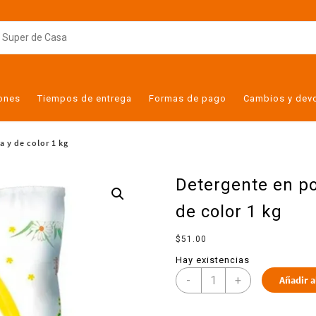
iones
Tiempos de entrega
Formas de pago
Cambios y dev
 y de color 1 kg
Detergente en po
de color 1 kg
$
51.00
Hay existencias
-
+
Añadir a