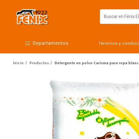
Departamentos
Términos y condic
Inicio
Productos
Detergente en polvo Carisma para ropa blanca
Alimentos
Artículos para el hogar
Bebés
Botanas y bebidas
Cuidado de la ropa
Cuidado personal