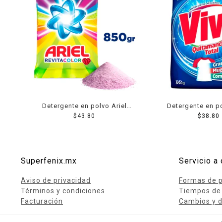
Detergente en polvo Ariel
Detergente en p
Revitacolor cuida la ropa de
$
43.80
regular quitaman
$
38.80
color 850 g
850 g
Superfenix.mx
Servicio a 
Aviso de privacidad
Formas de 
Términos y condiciones
Tiempos de
Facturación
Cambios y d