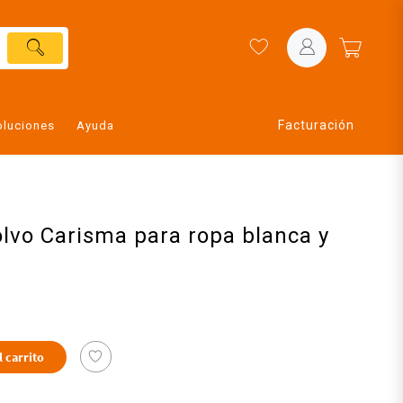
Facturación
oluciones
Ayuda
lvo Carisma para ropa blanca y
l carrito