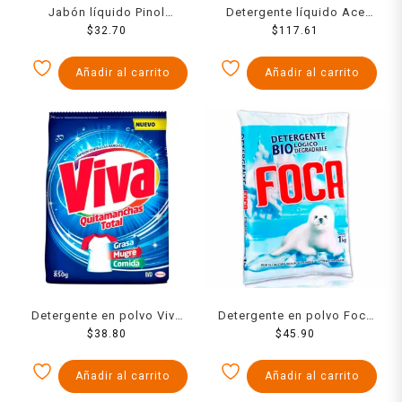
Jabón líquido Pinol
Detergente líquido Ace
lavandería ropa oscura y
$
32.70
Limpieza completa 1 para
$
117.61
de mezclilla 828 ml
todo concentrado 2.8 l
Añadir al carrito
Añadir al carrito
Detergente en polvo Viva
Detergente en polvo Foca
regular quitamanchas total
$
38.80
$
1 kg
45.90
850 g
Añadir al carrito
Añadir al carrito