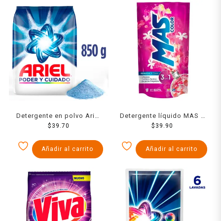
Detergente en polvo Ariel
Detergente líquido MAS 3
poder y cuidado lava ropa
$
39.70
en 1 renueva y florece 830
$
39.90
blanca y de color 850 g
ml
Añadir al carrito
Añadir al carrito