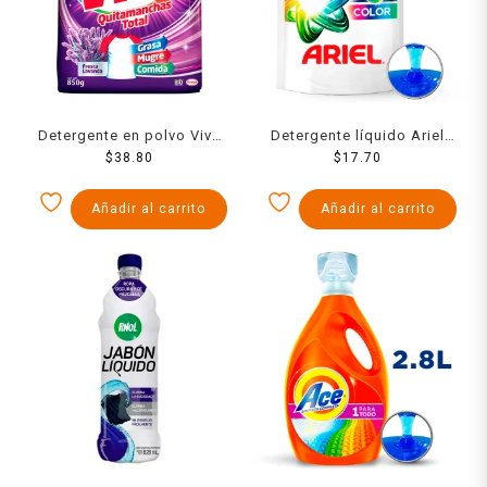
Detergente en polvo Viva
Detergente líquido Ariel
quitamanchas total
$
38.80
color 400 ml
$
17.70
lavanda 850 g
Añadir al carrito
Añadir al carrito