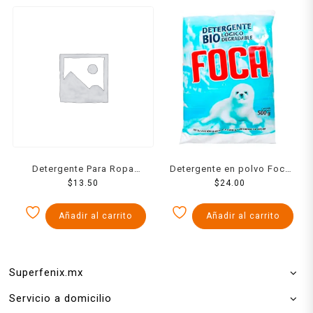
Detergente Para Ropa
Detergente en polvo Foca
Ariel Doble Poder Polvo
$
13.50
$
500 g
24.00
250 Grs
Añadir al carrito
Añadir al carrito
Superfenix.mx
Servicio a domicilio